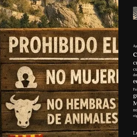
Ap
c
c
de
e
Fi
g
no
ré
L