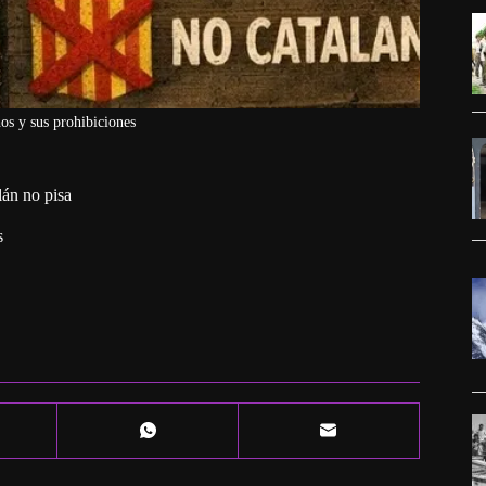
s y sus prohibiciones
lán no pisa
s