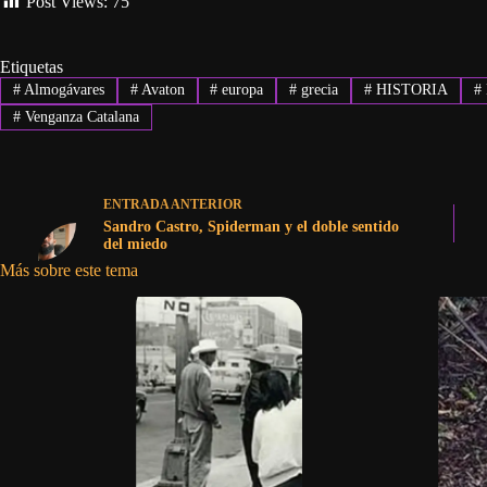
Post Views:
75
Etiquetas
#
Almogávares
#
Avaton
#
europa
#
grecia
#
HISTORIA
#
#
Venganza Catalana
ENTRADA
ANTERIOR
Sandro Castro, Spiderman y el doble sentido
del miedo
Más sobre este tema