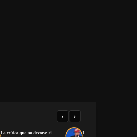
‹
›
La crítica que no devora: el
Donald Trump: biografía del