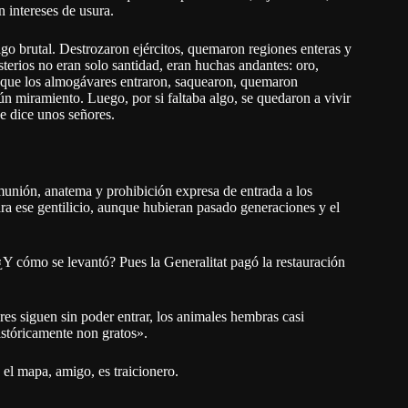
 intereses de usura.
o brutal. Destrozaron ejércitos, quemaron regiones enteras y
erios no eran solo santidad, eran huchas andantes: oro,
 que los almogávares entraron, saquearon, quemaron
gún miramiento. Luego, por si faltaba algo, se quedaron a vivir
e dice unos señores.
unión, anatema y prohibición expresa de entrada a los
ara ese gentilicio, aunque hubieran pasado generaciones y el
 ¿Y cómo se levantó? Pues la Generalitat pagó la restauración
res siguen sin poder entrar, los animales hembras casi
istóricamente non gratos».
el mapa, amigo, es traicionero.