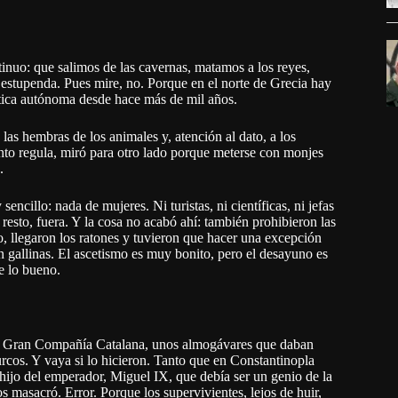
inuo: que salimos de las cavernas, matamos a los reyes,
stupenda. Pues mire, no. Porque en el norte de Grecia hay
ica autónoma desde hace más de mil años.
a las hembras de los animales y, atención al dato, a los
anto regula, miró para otro lado porque meterse con monjes
.
cillo: nada de mujeres. Ni turistas, ni científicas, ni jefas
resto, fuera. Y la cosa no acabó ahí: también prohibieron las
, llegaron los ratones y tuvieron que hacer una excepción
 gallinas. El ascetismo es muy bonito, pero el desayuno es
e lo bueno.
 la Gran Compañía Catalana, unos almogávares que daban
urcos. Y vaya si lo hicieron. Tanto que en Constantinopla
hijo del emperador, Miguel IX, que debía ser un genio de la
s masacró. Error. Porque los supervivientes, lejos de huir,