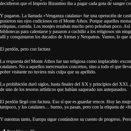
decidieron que el Imperio Bizantino iba a pagar cada gota de sangre con
Y pagaron. La llamada «Venganza catalana» fue una operación de castig
pusieron sus ojos codiciosos en el Monte Athos. Porque aquellos monast
reliquias, comida. Los monjes rezaban mucho pero peleaban poco. Así
bibliotecas para calentarse y pasaron a cuchillo a los religiosos sin nin
allí y conquistaron los ducados de Atenas y Neopatras. Vamos, lo que s
El perdón, pero con factura
La respuesta del Monte Athos fue tan religiosa como implacable: excom
catalanes. No a aquellos mercenarios concretos, sino a todo el que llev
pobre visitante no tuviera más culpa que su apellido.
La prohibición duró siglos, hasta finales del XX y principios del XXI.
de uno de los tesoros artísticos que habían saqueado sus antepasados.
El perdón llegó con factura. Eso sí que es guardar rencor. Hoy las muje
tampoco, y los catalanes… bueno, ya pasan, pero con la etiqueta de «h
Y mientras tanto, Europa sigue contándose su cuento de progreso. Pero 