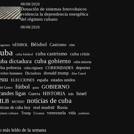
08/08/2026
Donación de sistemas fotovoltaicos
evidencia la dependencia energética
del régimen cubano
08/08/2026
Béisbol
bÉISBOL
Castrismo
cine
agones
cuba
cuba castrismo
cuba crisis
cuba béisbol
cuba gobierno
uba dictadura
cuba miseria
uba pobreza
deportes
cuba régimen
CURIOSIDADES
donald trump
Dictadura
rechos humanos
díaz Canel
euu
ELECCIONES
españa
estados unidos
fútbol
GOBIERNO
del Castro
gaza
randes ligas
HISTORIA
Israel
Guerra
irán
noticias de cuba
MLB
MUNDO
ticias de cuba hoy
real madrid
Rusia
venezuela
vida
Trump
gimen cubano
Ucrania
yankees
o más leído de la semana