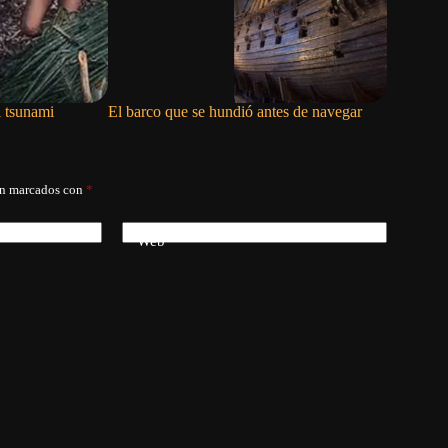
l tsunami
El barco que se hundió antes de navegar
La mano 
án marcados con
*
Web