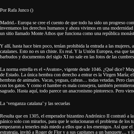
Por Rafa Junco ()
Madrid.- Europa se cree el cuento de que todo ha sido un progreso cont
inventamos los derechos humanos y ahora vivimos en una modernidad e
un sitio llamado Monte Athos que funciona como una república monást
Y allí, hasta hace bien poco, tenían prohibida la entrada a las mujeres, 
catalanes. Esto no es un chiste. Es real. Y la Unión Europea, esa que t
barbudos y documentos del siglo XI no sale en las fotos de las cumbres
La norma estrella es el «Avaton», vigente desde 1046. ¿Qué dice? Muy sen
de Estado. La única hembra con derecho a entrar es la Virgen María; el 
hembras de animales. Vacas, yeguas, cabras… todas vetadas. Pero claro
con los gatos. Y como el hambre es mala consejera, también permitieron
sagrado. Hasta aquí, todo parece un anacronismo pintoresco. Pero vien
La ‘venganza catalana’ y las secuelas
Resulta que en 1305, el emperador bizantino Andrónico II contrató a
pánico solo con mirarlos, para que le solucionaran el problema de los t
empezaron a tenerles más miedo a ellos que a los enemigos. Así que el 
estrategia, invitó a Roger de Flor y a sus capitanes a un banquete… y lo