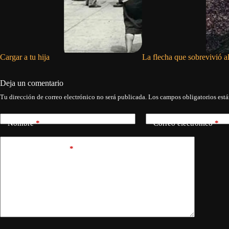
Cargar a tu hija
La flecha que sobrevivió a
Deja un comentario
Tu dirección de correo electrónico no será publicada.
Los campos obligatorios est
Nombre
*
Correo electrónico
*
Añadir comentario
*