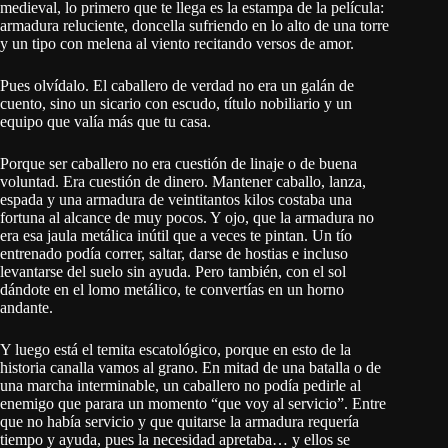
medieval, lo primero que te llega es la estampa de la película:
armadura reluciente, doncella sufriendo en lo alto de una torre
y un tipo con melena al viento recitando versos de amor.
Pues olvídalo. El caballero de verdad no era un galán de
cuento, sino un sicario con escudo, título nobiliario y un
equipo que valía más que tu casa.
Porque ser caballero no era cuestión de linaje o de buena
voluntad. Era cuestión de dinero. Mantener caballo, lanza,
espada y una armadura de veintitantos kilos costaba una
fortuna al alcance de muy pocos. Y ojo, que la armadura no
era esa jaula metálica inútil que a veces te pintan. Un tío
entrenado podía correr, saltar, darse de hostias e incluso
levantarse del suelo sin ayuda. Pero también, con el sol
dándote en el lomo metálico, te convertías en un horno
andante.
Y luego está el temita escatológico, porque en esto de la
historia canalla vamos al grano. En mitad de una batalla o de
una marcha interminable, un caballero no podía pedirle al
enemigo que parara un momento “que voy al servicio”. Entre
que no había servicio y que quitarse la armadura requería
tiempo y ayuda, pues la necesidad apretaba… y ellos se