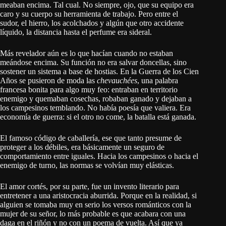
meaban encima. Tal cual. No siempre, ojo, que su equipo era
caro y su cuerpo su herramienta de trabajo. Pero entre el
sudor, el hierro, los acolchados y algún que otro accidente
líquido, la distancia hasta el perfume era sideral.
Más revelador aún es lo que hacían cuando no estaban
meándose encima. Su función no era salvar doncellas, sino
sostener un sistema a base de hostias. En la Guerra de los Cien
Años se pusieron de moda las
chevauchées
, una palabra
francesa bonita para algo muy feo: entraban en territorio
enemigo y quemaban cosechas, robaban ganado y dejaban a
los campesinos temblando. No había poesía que valiera. Era
economía de guerra: si el otro no come, la batalla está ganada.
El famoso código de caballería, ese que tanto presume de
proteger a los débiles, era básicamente un seguro de
comportamiento entre iguales. Hacia los campesinos o hacia el
enemigo de turno, las normas se volvían muy elásticas.
El amor cortés, por su parte, fue un invento literario para
entretener a una aristocracia aburrida. Porque en la realidad, si
alguien se tomaba muy en serio los versos románticos con la
mujer de su señor, lo más probable es que acabara con una
daga en el riñón y no con un poema de vuelta. Así que ya