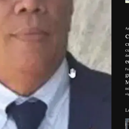
Ap
c
c
de
e
Fi
g
no
ré
L