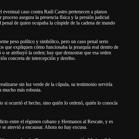
el eventual caso contra Raúl Castro pertenecen a planos
 proceso asegura la presencia física y la presión judicial
ad penal de quien ocupaba la cúspide de la cadena de mando
orme peso político y simbólico, pero un caso penal serio
nos que expliquen cómo funcionaba la jerarquía real dentro de
 o se atribuyó la orden; hay que demostrar que esa orden
ción concreta de intercepción y derribo.
alizarse sin luz verde de la cúpula, su testimonio serviría
ia mucho más robusta.
o si ocurrió el hecho, sino quién lo ordenó, quién lo conocía
nflicto entre el régimen cubano y Hermanos al Rescate, y es
e se atrevió a encausar. Ahora no hay excusa.