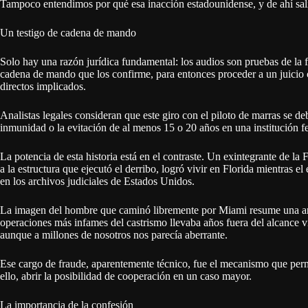
Tampoco entendimos por qué esa inacción estadounidense, y de ahí sali
Un testigo de cadena de mando
Solo hay una razón jurídica fundamental: los audios son pruebas de la f
cadena de mando que los confirme, para entonces proceder a un juicio c
directos implicados.
Analistas legales consideran que este giro con el piloto de marras se de
inmunidad o la evitación de al menos 15 o 20 años en una institución fe
La potencia de esta historia está en el contraste. Un exintegrante de la
a la estructura que ejecutó el derribo, logró vivir en Florida mientras el
en los archivos judiciales de Estados Unidos.
La imagen del hombre que caminó libremente por Miami resume una an
operaciones más infames del castrismo llevaba años fuera del alcance vis
aunque a millones de nosotros nos parecía aberrante.
Ese cargo de fraude, aparentemente técnico, fue el mecanismo que permiti
ello, abrir la posibilidad de cooperación en un caso mayor.
La importancia de la confesión