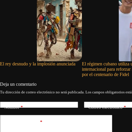
El rey desnudo y la implosión anunciada
El régimen cubano utiliza 
internacional para reforza
por el centenario de Fidel
Deja un comentario
Tu dirección de correo electrónico no será publicada.
Los campos obligatorios est
Nombre
*
Correo electrónico
*
Añadir comentario
*