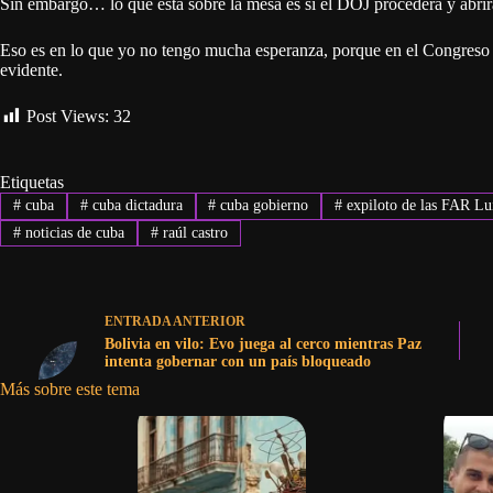
Sin embargo… lo que está sobre la mesa es si el DOJ procederá y abrir
Eso es en lo que yo no tengo mucha esperanza, porque en el Congreso o
evidente.
Post Views:
32
Etiquetas
#
cuba
#
cuba dictadura
#
cuba gobierno
#
expiloto de las FAR Lu
#
noticias de cuba
#
raúl castro
ENTRADA
ANTERIOR
Bolivia en vilo: Evo juega al cerco mientras Paz
intenta gobernar con un país bloqueado
Más sobre este tema