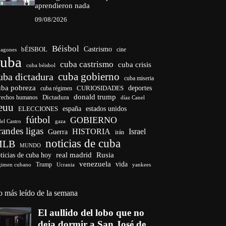
aprendieron nada
09/08/2026
Béisbol
bÉISBOL
Castrismo
cine
agones
cuba
cuba castrismo
cuba crisis
cuba béisbol
cuba gobierno
uba dictadura
cuba miseria
uba pobreza
deportes
cuba régimen
CURIOSIDADES
donald trump
Dictadura
rechos humanos
díaz Canel
euu
ELECCIONES
españa
estados unidos
fútbol
GOBIERNO
del Castro
gaza
randes ligas
HISTORIA
Israel
Guerra
irán
noticias de cuba
MLB
MUNDO
ticias de cuba hoy
real madrid
Rusia
venezuela
vida
Trump
gimen cubano
Ucrania
yankees
o más leído de la semana