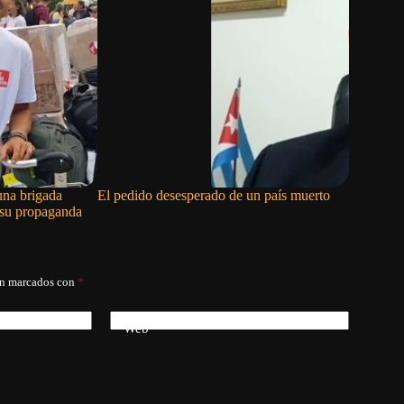
una brigada
El pedido desesperado de un país muerto
Las refor
r su propaganda
abren una
izquierda
án marcados con
*
Web