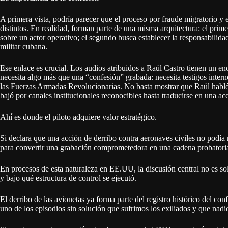
A primera vista, podría parecer que el proceso por fraude migratorio y 
distintos. En realidad, forman parte de una misma arquitectura: el primer
sobre un actor operativo; el segundo busca establecer la responsabilid
militar cubana.
Ese enlace es crucial. Los audios atribuidos a Raúl Castro tienen un en
necesita algo más que una “confesión” grabada: necesita testigos inter
las Fuerzas Armadas Revolucionarias. No basta mostrar que Raúl habló
bajó por canales institucionales reconocibles hasta traducirse en una ac
Ahí es donde el piloto adquiere valor estratégico.
Si declara que una acción de derribo contra aeronaves civiles no podía re
para convertir una grabación comprometedora en una cadena probator
En procesos de esta naturaleza en EE.UU, la discusión central no es sol
y bajo qué estructura de control se ejecutó.
El derribo de las avionetas ya forma parte del registro histórico del co
uno de los episodios sin solución que sufrimos los exiliados y que nadi