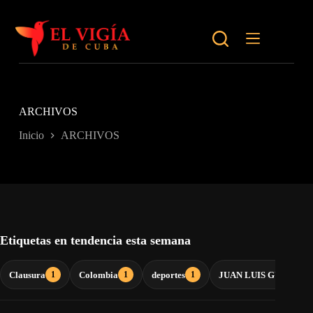
Saltar
al
contenido
ARCHIVOS
Inicio
ARCHIVOS
Etiquetas en tendencia esta semana
Clausura
Colombia
deportes
JUAN LUIS GUERRA
1
1
1