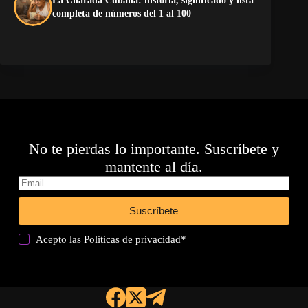
La Charada Cubana: historia, significado y lista
De
completa de números del 1 al 100
ga
No te pierdas lo importante. Suscríbete y
mantente al día.
Suscríbete
Acepto las
Politicas de privacidad
*