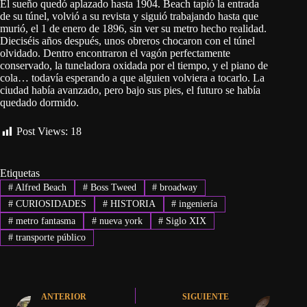
El sueño quedó aplazado hasta 1904. Beach tapió la entrada
de su túnel, volvió a su revista y siguió trabajando hasta que
murió, el 1 de enero de 1896, sin ver su metro hecho realidad.
Dieciséis años después, unos obreros chocaron con el túnel
olvidado. Dentro encontraron el vagón perfectamente
conservado, la tuneladora oxidada por el tiempo, y el piano de
cola… todavía esperando a que alguien volviera a tocarlo. La
ciudad había avanzado, pero bajo sus pies, el futuro se había
quedado dormido.
Post Views:
18
Etiquetas
#
Alfred Beach
#
Boss Tweed
#
broadway
#
CURIOSIDADES
#
HISTORIA
#
ingeniería
#
metro fantasma
#
nueva york
#
Siglo XIX
#
transporte público
ANTERIOR
SIGUIENTE