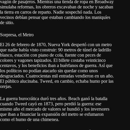
vagón de pasajeros. Mientras una tienda de ropa en Broadway
simulaba reformas, los obreros excavaban de noche y sacaban
la tierra en carros de reparto. Nadie sospechó nada. Los
vecinos debían pensar que estaban cambiando los maniquíes
de sitio.
Sorpresa, el Metro
El 26 de febrero de 1870, Nueva York despertó con un metro
que nadie había visto construir: 90 metros de túnel de ladrillo
blanco, estación con piano de cola, fuente con peces de
colores y vagones tapizados. El billete costaba veinticinco
centavos, y los beneficios iban a huérfanos de guerra. Así que
los políticos no podían atacarlo sin quedar como unos
desgraciados. Cuatrocientas mil entradas vendieron en un año.
El público alucinaba. Tweed, en cambio, echaba humo por las
orejas.
La guerra burocrática duró tres años. Beach ganó la batalla
cuando Tweed cayó en 1873, pero perdió la guerra: ese
mismo año el mercado de valores se hundió y los inversores
que iban a financiar la expansión del metro se esfumaron
como el humo de una chimenea.