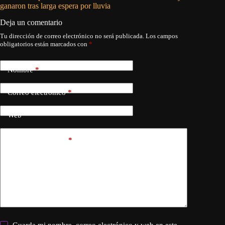
ganaron tras larga espera por lluvia
Deja un comentario
Tu dirección de correo electrónico no será publicada.
Los campos
obligatorios están marcados con
*
Nombre
*
Correo electrónico
*
Web
Añadir comentario
*
Guarda mi nombre, correo electrónico y web en este