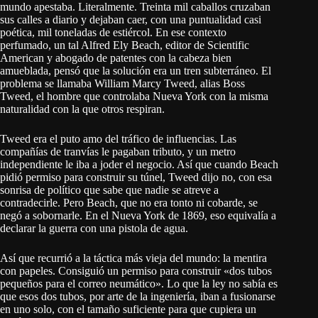
mundo apestaba. Literalmente. Treinta mil caballos cruzaban
sus calles a diario y dejaban caer, con una puntualidad casi
poética, mil toneladas de estiércol. En ese contexto
perfumado, un tal Alfred Ely Beach, editor de Scientific
American y abogado de patentes con la cabeza bien
amueblada, pensó que la solución era un tren subterráneo. El
problema se llamaba William Marcy Tweed, alias Boss
Tweed, el hombre que controlaba Nueva York con la misma
naturalidad con la que otros respiran.
Tweed era el puto amo del tráfico de influencias. Las
compañías de tranvías le pagaban tributo, y un metro
independiente le iba a joder el negocio. Así que cuando Beach
pidió permiso para construir su túnel, Tweed dijo no, con esa
sonrisa de político que sabe que nadie se atreve a
contradecirle. Pero Beach, que no era tonto ni cobarde, se
negó a sobornarle. En el Nueva York de 1869, eso equivalía a
declarar la guerra con una pistola de agua.
Así que recurrió a la táctica más vieja del mundo: la mentira
con papeles. Consiguió un permiso para construir «dos tubos
pequeños para el correo neumático». Lo que la ley no sabía es
que esos dos tubos, por arte de la ingeniería, iban a fusionarse
en uno solo, con el tamaño suficiente para que cupiera un