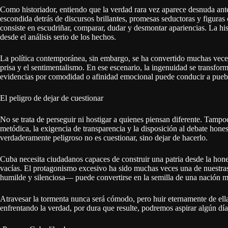
Como historiador, entiendo que la verdad rara vez aparece desnuda ante
escondida detrás de discursos brillantes, promesas seductoras y figuras 
consiste en escudriñar, comparar, dudar y desmontar apariencias. La h
desde el análisis serio de los hechos.
La política contemporánea, sin embargo, se ha convertido muchas vece
prisa y el sentimentalismo. En ese escenario, la ingenuidad se transfor
evidencias por comodidad o afinidad emocional puede conducir a pueblos
El peligro de dejar de cuestionar
No se trata de perseguir ni hostigar a quienes piensan diferente. Tamp
metódica, la exigencia de transparencia y la disposición al debate hone
verdaderamente peligroso no es cuestionar, sino dejar de hacerlo.
Cuba necesita ciudadanos capaces de construir una patria desde la hone
vacías. El protagonismo excesivo ha sido muchas veces una de nuestras
humilde y silenciosa— puede convertirse en la semilla de una nación m
Atravesar la tormenta nunca será cómodo, pero huir eternamente de ella
enfrentando la verdad, por dura que resulte, podremos aspirar algún dí