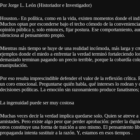
Por Jorge L. León (Historiador e Investigador)
Houston.- En política, como en la vida, existen momentos donde el indiv
Muchos optan por esconderse bajo el techo cómodo de la conveniencia, 
opinión pública y, solo entonces, fijar postura. Ese comportamiento, au
silenciosa al pensamiento propio.
Mientras más tiempo se huye de una realidad incómoda, más larga y crue
ejemplos donde el miedo a enfrentar la verdad terminó fortaleciendo los
demasiado terminan pagando un precio terrible, porque la cobardía cole
manipulación.
Por eso resulta imprescindible defender el valor de la reflexión crítica.
un coro emocional. Preguntarse quién habla, qué intereses lo rodean y
decisiones políticas. La emoción sin razonamiento produce fanatismos;
La ingenuidad puede ser muy costosa
Muchas veces decir la verdad implica quedarse solo. Quien se atreve a ir
amistades. Pero existe algo peor que perder aprobación: perder la dignid
otros constituye una forma de traición a uno mismo. El pensamiento lib
propaganda intenta sustituir a la razón. Y, estamos en esos tiempos .