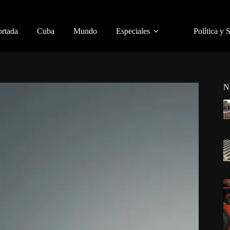
ortada
Cuba
Mundo
Especiales
Política y 
N