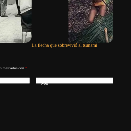
La flecha que sobrevivió al tsunami
He estado
mojado
án marcados con
*
Web