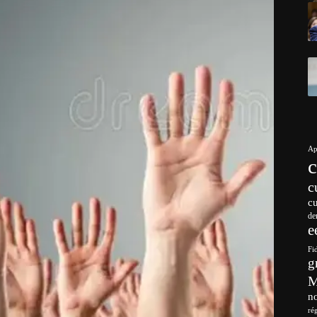
Ap
c
c
de
e
Fi
g
no
ré