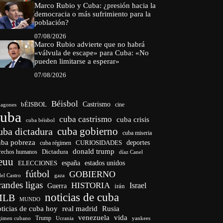
Marco Rubio y Cuba: ¿presión hacia la
democracia o más sufrimiento para la
población?
07/08/2026
Marco Rubio advierte que no habrá
«válvula de escape» para Cuba: «No
pueden limitarse a esperar»
07/08/2026
Béisbol
bÉISBOL
Castrismo
cine
agones
cuba
cuba castrismo
cuba crisis
cuba béisbol
cuba gobierno
uba dictadura
cuba miseria
uba pobreza
CURIOSIDADES
deportes
cuba régimen
donald trump
Dictadura
rechos humanos
díaz Canel
euu
españa
ELECCIONES
estados unidos
fútbol
GOBIERNO
del Castro
gaza
randes ligas
HISTORIA
Israel
Guerra
irán
noticias de cuba
MLB
MUNDO
ticias de cuba hoy
real madrid
Rusia
venezuela
vida
Trump
gimen cubano
Ucrania
yankees