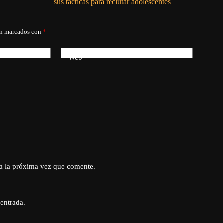
sus tácticas para reclutar adolescentes
án marcados con
*
Web
a la próxima vez que comente.
 entrada.