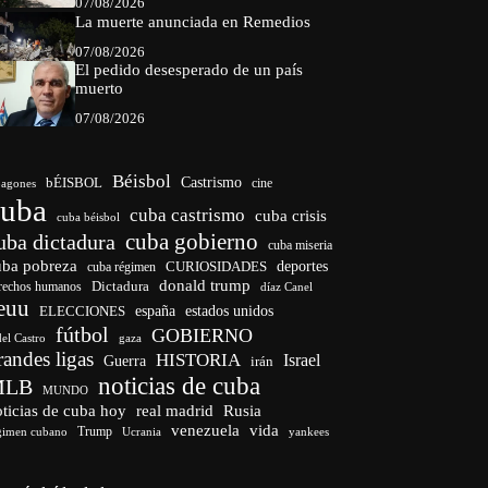
07/08/2026
La muerte anunciada en Remedios
07/08/2026
El pedido desesperado de un país
muerto
07/08/2026
Béisbol
bÉISBOL
Castrismo
cine
agones
cuba
cuba castrismo
cuba crisis
cuba béisbol
cuba gobierno
uba dictadura
cuba miseria
uba pobreza
CURIOSIDADES
deportes
cuba régimen
donald trump
Dictadura
rechos humanos
díaz Canel
euu
españa
ELECCIONES
estados unidos
fútbol
GOBIERNO
del Castro
gaza
randes ligas
HISTORIA
Israel
Guerra
irán
noticias de cuba
MLB
MUNDO
ticias de cuba hoy
real madrid
Rusia
venezuela
vida
Trump
gimen cubano
Ucrania
yankees