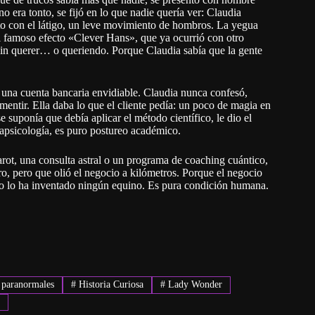
o era tonto, se fijó en lo que nadie quería ver: Claudia
to con el látigo, un leve movimiento de hombros. La yegua
El famoso efecto «Clever Hans», que ya ocurrió con otro
sin querer… o queriendo. Porque Claudia sabía que la gente
una cuenta bancaria envidiable. Claudia nunca confesó,
mentir. Ella daba lo que el cliente pedía: un poco de magia en
 suponía que debía aplicar el método científico, le dio el
rapsicología, es puro postureo académico.
arot, una consulta astral o un programa de coaching cuántico,
, pero que olió el negocio a kilómetros. Porque el negocio
 no lo ha inventado ningún equino. Es pura condición humana.
paranormales
#
Historia Curiosa
#
Lady Wonder
e