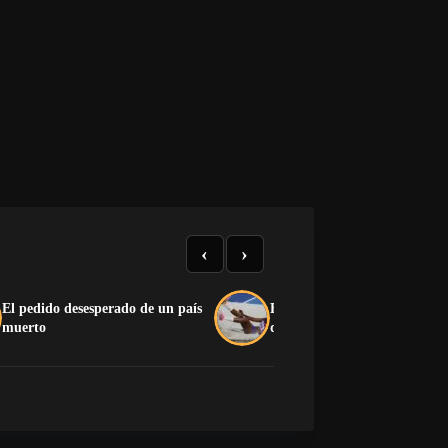
‹
›
El pedido desesperado de un país
El medallero que el castrismo
muerto
quiere esconder