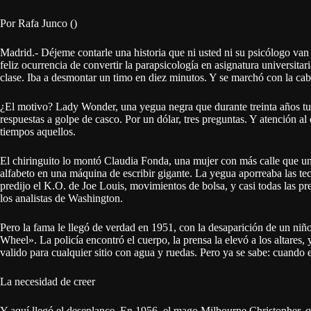
Por Rafa Junco ()
Madrid.- Déjeme contarle una historia que ni usted ni su psicólogo van
feliz ocurrencia de convertir la parapsicología en asignatura universitar
clase. Iba a desmontar un timo en diez minutos. Y se marchó con la cabe
¿El motivo? Lady Wonder, una yegua negra que durante treinta años tu
respuestas a golpe de casco. Por un dólar, tres preguntas. Y atención a
tiempos aquellos.
El chiringuito lo montó Claudia Fonda, una mujer con más calle que una 
alfabeto en una máquina de escribir gigante. La yegua aporreaba las tec
predijo el K.O. de Joe Louis, movimientos de bolsa, y casi todas las pr
los analistas de Washington.
Pero la fama le llegó de verdad en 1951, con la desaparición de un niño
Wheel». La policía encontró el cuerpo, la prensa la elevó a los altares,
valido para cualquier sitio con agua y ruedas. Pero ya se sabe: cuando e
La necesidad de creer
Y aquí llegó el desenlance. En 1956, el mago Milbourne Christopher, q