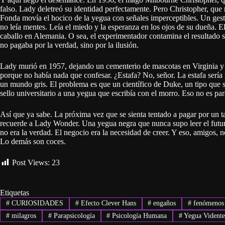
falso. Lady deletreó su identidad perfectamente. Pero Christopher, que n
Fonda movía el hocico de la yegua con señales imperceptibles. Un ges
no leía mentes. Leía el miedo y la esperanza en los ojos de su dueña. 
caballo en Alemania. O sea, el experimentador contamina el resultado 
no pagaba por la verdad, sino por la ilusión.
Lady murió en 1957, dejando un cementerio de mascotas en Virginia y 
porque no había nada que confesar. ¿Estafa? No, señor. La estafa sería 
un mundo gris. El problema es que un científico de Duke, un tipo que se
sello universitario a una yegua que escribía con el morro. Eso no es pa
Así que ya sabe. La próxima vez que se sienta tentado a pagar por un t
recuerde a Lady Wonder. Una yegua negra que nunca supo leer el futuro
no era la verdad. El negocio era la necesidad de creer. Y eso, amigos,
Lo demás son coces.
Post Views:
23
Etiquetas
#
CURIOSIDADES
#
Efecto Clever Hans
#
engaños
#
fenómenos 
#
milagros
#
Parapsicología
#
Psicología Humana
#
Yegua Vident