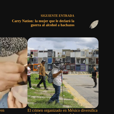
SIGUIENTE
ENTRADA
Carry Nation: la mujer que le declaró la
guerra al alcohol a hachazos
ven
El crimen organizado en México diversifica
Banfield: