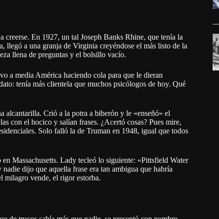
 a creerse. En 1927, un tal Joseph Banks Rhine, que tenía la
ia, llegó a una granja de Virginia creyéndose el más listo de la
za llena de preguntas y el bolsillo vacío.
vo a media América haciendo cola para que le dieran
l dato: tenía más clientela que muchos psicólogos de hoy. Qué
alcantarilla. Crió a la potra a biberón y le «enseñó» el
las con el hocico y salían frases. ¿Acertó cosas? Pues mire,
esidenciales. Solo falló la de Truman en 1948, igual que todos
 en Massachusetts. Lady tecleó lo siguiente: «Pittsfield Water
 y nadie dijo que aquella frase era tan ambigua que habría
l milagro vende, el rigor estorba.
ue de trucos sabía más que nadie, se presentó con nombre