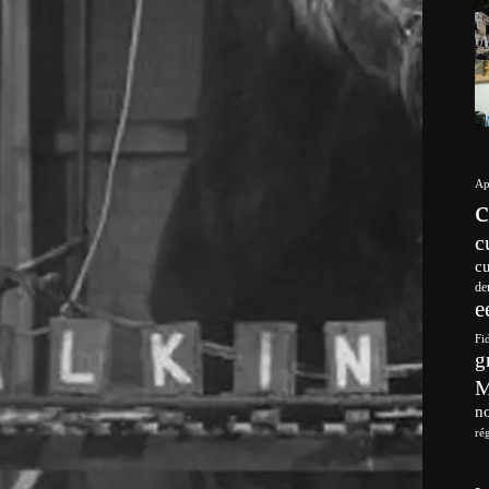
Ap
c
c
de
e
Fi
g
no
ré