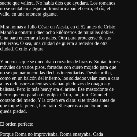
suerte que valiera. No había dios que ayudara. Los romanos
no se sentaban a esperar: transformaban el cerro, el río, el
valle, en una ratonera gigante.
Mira nomás a Julio César en Alesia, en el 52 antes de Cristo.
Mandó a construir dieciocho kilómetros de murallas dobles.
Una para encerrar a los galos. Otra para protegerse de sus
refuerzos. O sea, una ciudad de guerra alrededor de otra
ciudad. Genio y figura.
Y no creas que se quedaban cruzados de brazos. Subían torres
móviles de varios pisos, forradas con cuero mojado para que
no se quemaran con las flechas incendiarias. Desde arriba,
como en un balcón del infierno, los soldados veían cara a cara
a los defensores mientras volaban piedrazos de onagros y
balistas. Pero lo más heavy era el ariete. Ese mastodonte de
hierro que no paraba de golpear. Tun, tun, tun. Como el
corazón del miedo. Y la orden era clara: si te rindes antes de
que toque la puerta, hay trato. Si esperas a que toque, no
queda piedad.
El orden perfecto
Porque Roma no improvisaba. Roma ensayaba. Cada