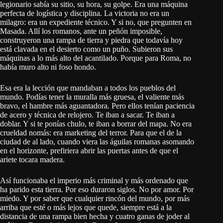
legionario sabía su sitio, su hora, su golpe. Era una máquina
perfecta de logística y disciplina. La victoria no era un
milagro: era un expediente técnico. Y si no, que pregunten en
Masada. Allí los romanos, ante un peñón imposible,
construyeron una rampa de tierra y piedra que todavía hoy
está clavada en el desierto como un puño. Subieron sus
máquinas a lo más alto del acantilado. Porque para Roma, no
había muro alto ni foso hondo.
Esa era la lección que mandaban a todos los pueblos del
mundo. Podías tener la muralla más gruesa, el valiente más
bravo, el hambre más aguantadora. Pero ellos tenían paciencia
de acero y técnica de relojero. Te iban a sacar. Te iban a
doblar. Y si te ponías chulo, te iban a borrar del mapa. No era
crueldad nomás: era marketing del terror. Para que el de la
ciudad de al lado, cuando viera las águilas romanas asomando
en el horizonte, prefiriera abrir las puertas antes de que el
ariete tocara madera.
Así funcionaba el imperio más criminal y más ordenado que
ha parido esta tierra. Por eso duraron siglos. No por amor. Por
miedo. Y por saber que cualquier rincón del mundo, por más
arriba que esté o más lejos que quede, siempre está a la
distancia de una rampa bien hecha y cuatro ganas de joder al