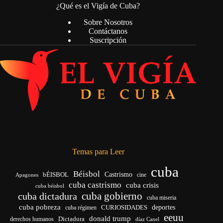
¿Qué es el Vigía de Cuba?
Sobre Nosotros
Contáctanos
Suscripción
Temas para Leer
cuba
Béisbol
bÉISBOL
Castrismo
cine
Apagones
cuba castrismo
cuba crisis
cuba béisbol
cuba gobierno
cuba dictadura
cuba miseria
cuba pobreza
deportes
cuba régimen
CURIOSIDADES
eeuu
donald trump
Dictadura
derechos humanos
díaz Canel