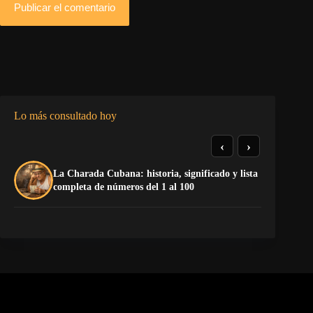
Publicar el comentario
Lo más consultado hoy
‹
›
La Charada Cubana: historia, significado y lista
De
completa de números del 1 al 100
ga