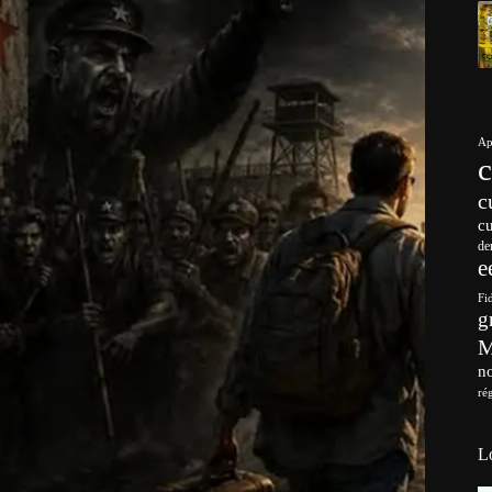
Ap
c
c
de
e
Fi
g
no
ré
L