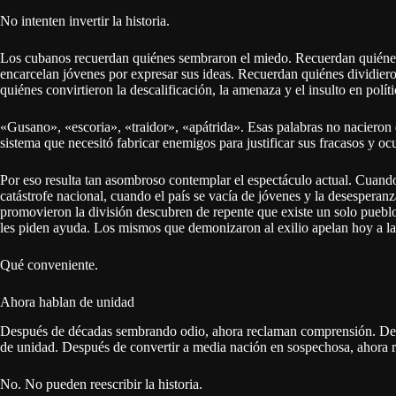
No intenten invertir la historia.
Los cubanos recuerdan quiénes sembraron el miedo. Recuerdan quiénes
encarcelan jóvenes por expresar sus ideas. Recuerdan quiénes dividier
quiénes convirtieron la descalificación, la amenaza y el insulto en polít
«Gusano», «escoria», «traidor», «apátrida». Esas palabras no nacieron e
sistema que necesitó fabricar enemigos para justificar sus fracasos y ocu
Por eso resulta tan asombroso contemplar el espectáculo actual. Cuand
catástrofe nacional, cuando el país se vacía de jóvenes y la desesperan
promovieron la división descubren de repente que existe un solo pueb
les piden ayuda. Los mismos que demonizaron al exilio apelan hoy a la 
Qué conveniente.
Ahora hablan de unidad
Después de décadas sembrando odio, ahora reclaman comprensión. Des
de unidad. Después de convertir a media nación en sospechosa, ahora
No. No pueden reescribir la historia.