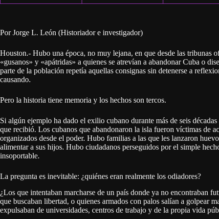
Por Jorge L. León (Historiador e investigador)
Houston.- Hubo una época, no muy lejana, en que desde las tribunas o
«gusanos» y «apátridas» a quienes se atrevían a abandonar Cuba o dise
parte de la población repetía aquellas consignas sin detenerse a reflex
causando.
Pero la historia tiene memoria y los hechos son tercos.
Si algún ejemplo ha dado el exilio cubano durante más de seis décadas
que recibió. Los cubanos que abandonaron la isla fueron víctimas de ac
organizados desde el poder. Hubo familias a las que les lanzaron huev
alimentar a sus hijos. Hubo ciudadanos perseguidos por el simple hech
insoportable.
La pregunta es inevitable: ¿quiénes eran realmente los odiadores?
¿Los que intentaban marcharse de un país donde ya no encontraban fut
que buscaban libertad, o quienes armados con palos salían a golpear ma
expulsaban de universidades, centros de trabajo y de la propia vida púb