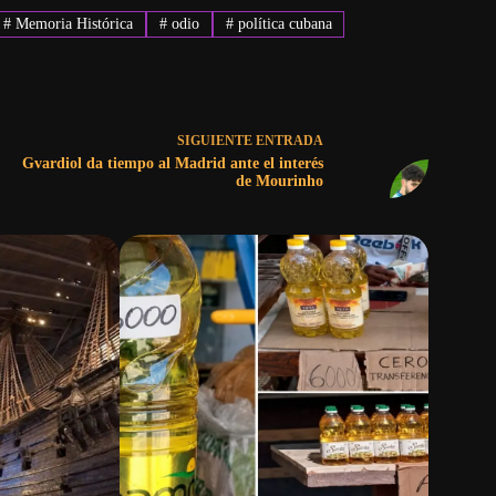
#
Memoria Histórica
#
odio
#
política cubana
SIGUIENTE
ENTRADA
Gvardiol da tiempo al Madrid ante el interés
de Mourinho