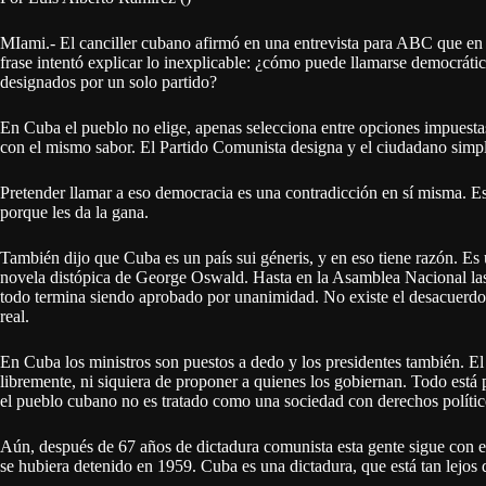
MIami.- El canciller cubano afirmó en una entrevista para ABC que en
frase intentó explicar lo inexplicable: ¿cómo puede llamarse democráti
designados por un solo partido?
En Cuba el pueblo no elige, apenas selecciona entre opciones impuesta
con el mismo sabor. El Partido Comunista designa y el ciudadano simp
Pretender llamar a eso democracia es una contradicción en sí misma. 
porque les da la gana.
También dijo que Cuba es un país sui géneris, y en eso tiene razón. Es 
novela distópica de George Oswald. Hasta en la Asamblea Nacional las
todo termina siendo aprobado por unanimidad. No existe el desacuerdo vi
real.
En Cuba los ministros son puestos a dedo y los presidentes también. El
libremente, ni siquiera de proponer a quienes los gobiernan. Todo está
el pueblo cubano no es tratado como una sociedad con derechos político
Aún, después de 67 años de dictadura comunista esta gente sigue con 
se hubiera detenido en 1959. Cuba es una dictadura, que está tan lejos 