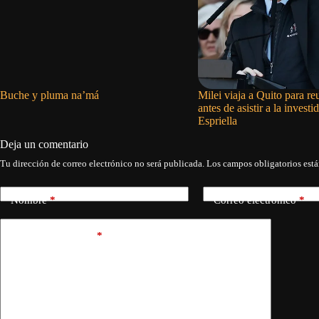
Buche y pluma na’má
Milei viaja a Quito para r
antes de asistir a la invest
Espriella
Deja un comentario
Tu dirección de correo electrónico no será publicada.
Los campos obligatorios est
Nombre
*
Correo electrónico
*
Añadir comentario
*