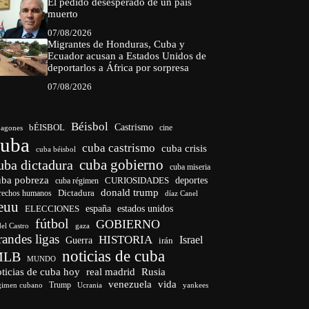
El pedido desesperado de un país
muerto
07/08/2026
Migrantes de Honduras, Cuba y
Ecuador acusan a Estados Unidos de
deportarlos a África por sorpresa
07/08/2026
Béisbol
bÉISBOL
Castrismo
cine
agones
cuba
cuba castrismo
cuba crisis
cuba béisbol
cuba gobierno
uba dictadura
cuba miseria
uba pobreza
CURIOSIDADES
deportes
cuba régimen
donald trump
Dictadura
rechos humanos
díaz Canel
euu
españa
ELECCIONES
estados unidos
fútbol
GOBIERNO
del Castro
gaza
randes ligas
HISTORIA
Israel
Guerra
irán
noticias de cuba
MLB
MUNDO
ticias de cuba hoy
real madrid
Rusia
venezuela
vida
Trump
gimen cubano
Ucrania
yankees