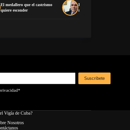
El medallero que el castrismo
El pedido desesperado de un 
quiere esconder
muerto
Suscríbete
 privacidad
*
el Vigía de Cuba?
bre Nosotros
ntáctanos