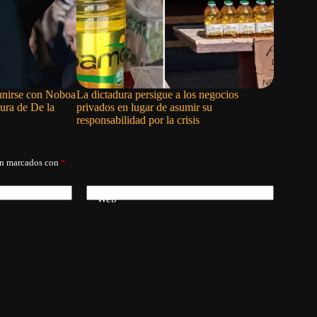
eunirse con Noboa
La dictadura persigue a los negocios
Siete paí
idura de De la
privados en lugar de asumir su
preocupac
responsabilidad por la crisis
en Nicar
án marcados con
*
Web