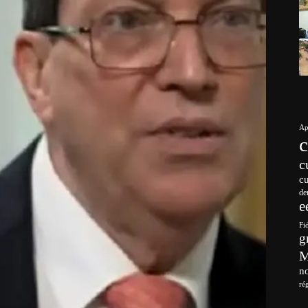
Ap
c
c
de
e
Fi
g
no
ré