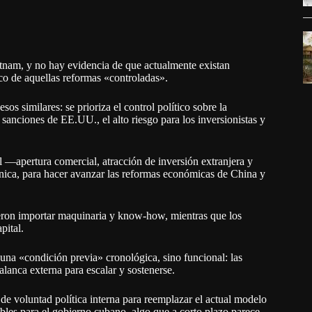
etnam, y no hay evidencia de que actualmente existan
co de aquellas reformas «controladas».
os similares: se prioriza el control político sobre la
 sanciones de EE.UU., el alto riesgo para los inversionistas y
l —apertura comercial, atracción de inversión extranjera y
nica, para hacer avanzar las reformas económicas de China y
tieron importar maquinaria y know-how, mientras que los
pital.
 una «condición previa» cronológica, sino funcional: las
lanca externa para escalar y sostenerse.
de voluntad política interna para reemplazar el actual modelo
les para el gobierno cubano, algo que a corto plazo parece