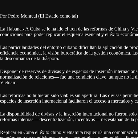
Por Pedro Monreal (El Estado como tal)
La Habana.- A Cuba se le ha ido el tren de las reformas de China y Vi
condiciones para poder replicar el esquema esencial y el éxito económi
Las particularidades del entorno cubano dificultan la aplicación de proces
eficiencia económica, la visión burocrática de la gestión económica, las
la desconfianza de la diáspora.
Disponer de reservas de divisas y de espacios de inserción internaciona
normalización de relaciones— fue una condición clave, aunque no la ú
Vietnam.
Las reformas no hubieran sido viables sin apertura. Las divisas permi
espacios de inserción internacional facilitaron el acceso a mercados y ca
La disponibilidad de divisas y la inserción internacional no fueron solo
reformas internas —descentralización, incentivos— necesitaban de la pa
Replicar en Cuba el éxito chino-vietnamita requeriría una combinación 
económico y de condiciones externas económicas y geopolíticas favorab