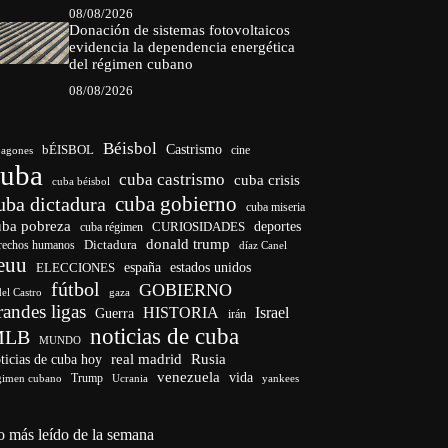
08/08/2026
Donación de sistemas fotovoltaicos
evidencia la dependencia energética
del régimen cubano
08/08/2026
Béisbol
bÉISBOL
Castrismo
cine
agones
cuba
cuba castrismo
cuba crisis
cuba béisbol
cuba gobierno
uba dictadura
cuba miseria
uba pobreza
deportes
cuba régimen
CURIOSIDADES
donald trump
Dictadura
rechos humanos
díaz Canel
euu
ELECCIONES
españa
estados unidos
fútbol
GOBIERNO
del Castro
gaza
randes ligas
HISTORIA
Israel
Guerra
irán
noticias de cuba
MLB
MUNDO
ticias de cuba hoy
real madrid
Rusia
venezuela
vida
Trump
gimen cubano
Ucrania
yankees
o más leído de la semana