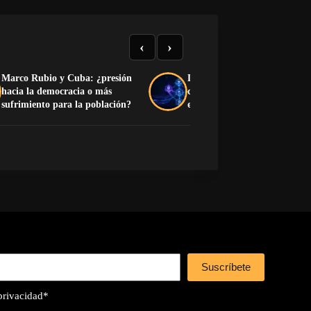
‹
›
Marco Rubio y Cuba: ¿presión
Los modelos chinos de IA que
hacia la democracia o más
compiten por inteligencia,
sufrimiento para la población?
eficiencia y precio
Suscríbete
 privacidad
*