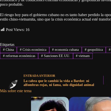
poco probable.
El riesgo hoy para el gobierno cubano no es tanto haber perdido la opo
estilo chino-vietnamita, sino que la crisis económica actual esté trans
Post Views:
16
Etiquetas
#
China
#
Crisis económica
#
economía cubana
#
geopolítica
#
#
reformas económicas
#
Sanciones EE.UU.
#
vietnam
ENTRADA
ANTERIOR
La cabra que le cambió la vida a Bardot: ni
alfombras rojas, ni fama, solo dignidad animal
Más sobre este tema