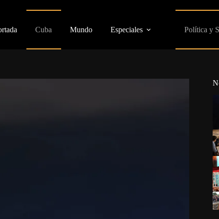
ortada
Cuba
Mundo
Especiales
Política y 
N