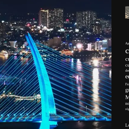
Ap
c
c
de
e
Fi
g
no
ré
L