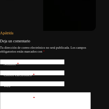
Apátrida
La revol
Deja un comentario
Tu dirección de correo electrónico no será publicada.
Los campos
obligatorios están marcados con
*
Nombre
*
Correo electrónico
*
Web
Añadir comentario
*