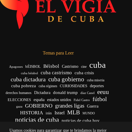
Temas para Leer
cuba
Béisbol
bÉISBOL
Castrismo
cine
Apagones
cuba castrismo
cuba crisis
cuba béisbol
cuba gobierno
cuba dictadura
cuba miseria
cuba pobreza
CURIOSIDADES
deportes
cuba régimen
eeuu
donald trump
Dictadura
derechos humanos
díaz Canel
fútbol
españa
ELECCIONES
estados unidos
Fidel Castro
grandes ligas
GOBIERNO
Guerra
gaza
MLB
HISTORIA
Israel
irán
MUNDO
noticias de cuba
noticias de cuba hoy
venezuela
real madrid
Rusia
Trump
régimen cubano
Ucrania
Usamos cookies para garantizar que te brindamos la mejor
vida