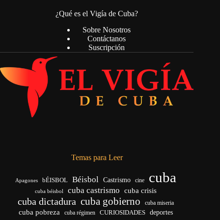
¿Qué es el Vigía de Cuba?
Sobre Nosotros
Contáctanos
Suscripción
Temas para Leer
cuba
Béisbol
bÉISBOL
Castrismo
cine
Apagones
cuba castrismo
cuba crisis
cuba béisbol
cuba gobierno
cuba dictadura
cuba miseria
cuba pobreza
deportes
cuba régimen
CURIOSIDADES