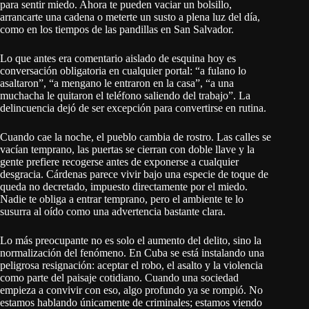
para sentir miedo. Ahora te pueden vaciar un bolsillo,
arrancarte una cadena o meterte un susto a plena luz del día,
como en los tiempos de las pandillas en San Salvador.
Lo que antes era comentario aislado de esquina hoy es
conversación obligatoria en cualquier portal: “a fulano lo
asaltaron”, “a mengano le entraron en la casa”, “a una
muchacha le quitaron el teléfono saliendo del trabajo”. La
delincuencia dejó de ser excepción para convertirse en rutina.
Cuando cae la noche, el pueblo cambia de rostro. Las calles se
vacían temprano, las puertas se cierran con doble llave y la
gente prefiere recogerse antes de exponerse a cualquier
desgracia. Cárdenas parece vivir bajo una especie de toque de
queda no decretado, impuesto directamente por el miedo.
Nadie te obliga a entrar temprano, pero el ambiente te lo
susurra al oído como una advertencia bastante clara.
Lo más preocupante no es solo el aumento del delito, sino la
normalización del fenómeno. En Cuba se está instalando una
peligrosa resignación: aceptar el robo, el asalto y la violencia
como parte del paisaje cotidiano. Cuando una sociedad
empieza a convivir con eso, algo profundo ya se rompió. No
estamos hablando únicamente de criminales; estamos viendo