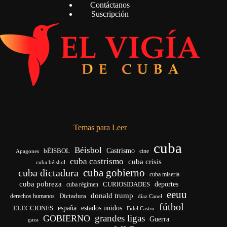
Contáctanos
Suscripción
Temas para Leer
cuba
Béisbol
bÉISBOL
Castrismo
cine
Apagones
cuba castrismo
cuba crisis
cuba béisbol
cuba gobierno
cuba dictadura
cuba miseria
cuba pobreza
deportes
cuba régimen
CURIOSIDADES
eeuu
donald trump
Dictadura
derechos humanos
díaz Canel
fútbol
ELECCIONES
españa
estados unidos
Fidel Castro
grandes ligas
GOBIERNO
Guerra
gaza