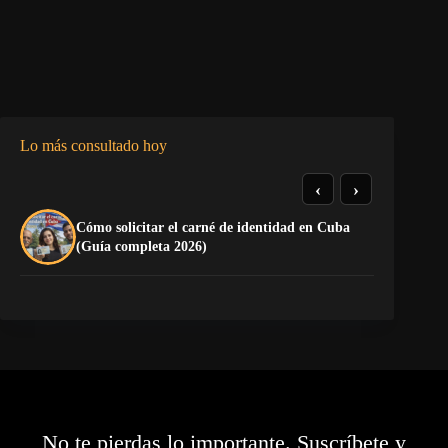
Lo más consultado hoy
‹
›
Cómo solicitar el carné de identidad en Cuba
El
(Guía completa 2026)
Ca
No te pierdas lo importante. Suscríbete y