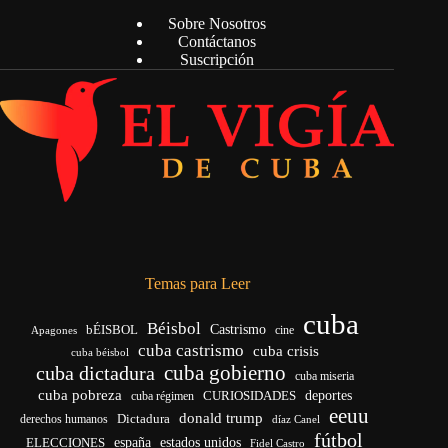
Sobre Nosotros
Contáctanos
Suscripción
Temas para Leer
cuba
Béisbol
bÉISBOL
Castrismo
cine
Apagones
cuba castrismo
cuba crisis
cuba béisbol
cuba gobierno
cuba dictadura
cuba miseria
cuba pobreza
CURIOSIDADES
deportes
cuba régimen
eeuu
donald trump
Dictadura
derechos humanos
díaz Canel
fútbol
españa
ELECCIONES
estados unidos
Fidel Castro