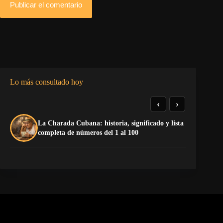
Publicar el comentario
Lo más consultado hoy
‹
›
La Charada Cubana: historia, significado y lista
El
completa de números del 1 al 100
de