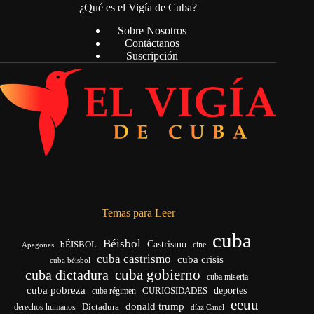
¿Qué es el Vigía de Cuba?
Sobre Nosotros
Contáctanos
Suscripción
Temas para Leer
cuba
Béisbol
bÉISBOL
Castrismo
cine
Apagones
cuba castrismo
cuba crisis
cuba béisbol
cuba gobierno
cuba dictadura
cuba miseria
cuba pobreza
CURIOSIDADES
deportes
cuba régimen
eeuu
donald trump
Dictadura
derechos humanos
díaz Canel