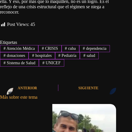
ella. Y eso, por más que lo maquillen, no es un logro. Es el
reflejo de una crisis estructural que el régimen se niega a
reconocer.
Post Views:
45
Etiquetas
#
Atención Médica
#
CRISIS
#
cuba
#
dependencia
#
donaciones
#
hospitales
#
Pediatría
#
salud
#
Sistema de Salud
#
UNICEF
ANTERIOR
SIGUIENTE
Más sobre este tema