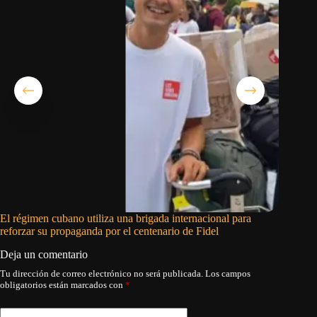
El régimen cubano utiliza una brigada internacional para
Donación
reforzar su propaganda por el centenario de Fidel
energéti
Deja un comentario
Tu dirección de correo electrónico no será publicada.
Los campos
obligatorios están marcados con
*