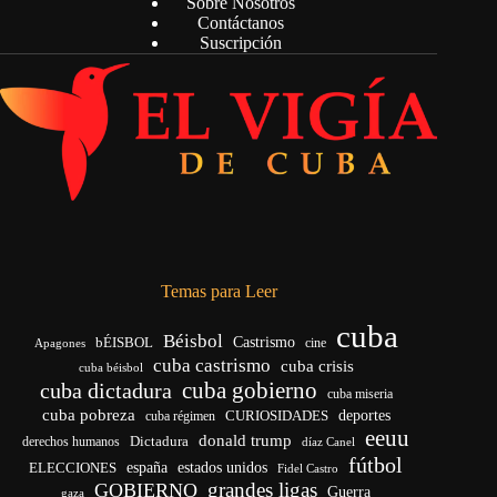
Sobre Nosotros
Contáctanos
Suscripción
Temas para Leer
cuba
Béisbol
bÉISBOL
Castrismo
cine
Apagones
cuba castrismo
cuba crisis
cuba béisbol
cuba gobierno
cuba dictadura
cuba miseria
cuba pobreza
CURIOSIDADES
deportes
cuba régimen
eeuu
donald trump
Dictadura
derechos humanos
díaz Canel
fútbol
españa
ELECCIONES
estados unidos
Fidel Castro
grandes ligas
GOBIERNO
Guerra
gaza