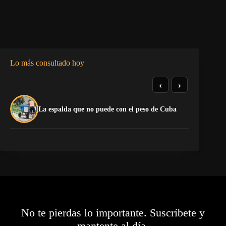
Lo más consultado hoy
‹
›
La
La espalda que no puede con el peso de Cuba
co
No te pierdas lo importante. Suscríbete y
mantente al día.