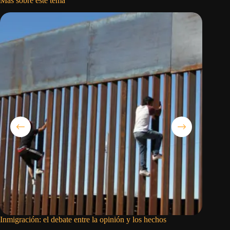
Más sobre este tema
Inmigración: el debate entre la opinión y los hechos
Israel d
Líbano