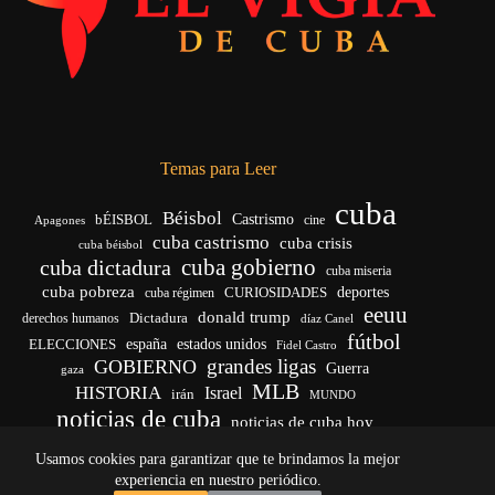
Temas para Leer
cuba
Béisbol
bÉISBOL
Castrismo
cine
Apagones
cuba castrismo
cuba crisis
cuba béisbol
cuba gobierno
cuba dictadura
cuba miseria
cuba pobreza
CURIOSIDADES
deportes
cuba régimen
eeuu
donald trump
Dictadura
derechos humanos
díaz Canel
fútbol
españa
ELECCIONES
estados unidos
Fidel Castro
grandes ligas
GOBIERNO
Guerra
gaza
MLB
HISTORIA
Israel
irán
MUNDO
noticias de cuba
noticias de cuba hoy
venezuela
real madrid
Rusia
Trump
régimen cubano
Ucrania
Usamos cookies para garantizar que te brindamos la mejor
vida
yankees
experiencia en nuestro periódico.