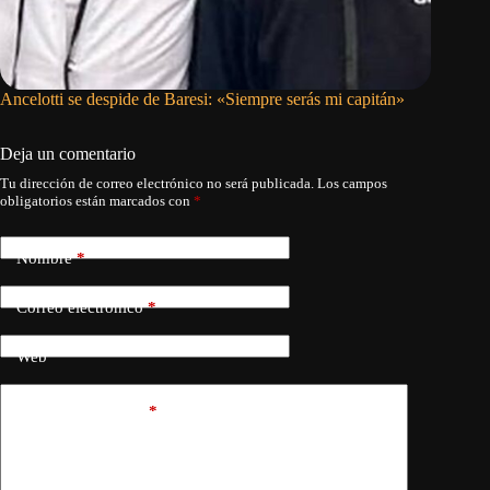
Ancelotti se despide de Baresi: «Siempre serás mi capitán»
Fallece 
a los 66
Deja un comentario
Tu dirección de correo electrónico no será publicada.
Los campos
obligatorios están marcados con
*
Nombre
*
Correo electrónico
*
Web
Añadir comentario
*