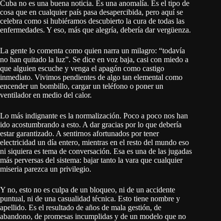
Cuba no es una buena noticia. Es una anomalía. Es el tipo de
cosa que en cualquier país pasa desapercibida, pero aquí se
celebra como si hubiéramos descubierto la cura de todas las
enfermedades. Y eso, más que alegría, debería dar vergüenza.
La gente lo comenta como quien narra un milagro: “todavía
no han quitado la luz”. Se dice en voz baja, casi con miedo a
que alguien escuche y venga el apagón como castigo
inmediato. Vivimos pendientes de algo tan elemental como
encender un bombillo, cargar un teléfono o poner un
ventilador en medio del calor.
Lo más indignante es la normalización. Poco a poco nos han
ido acostumbrando a esto. A dar gracias por lo que debería
estar garantizado. A sentirnos afortunados por tener
electricidad un día entero, mientras en el resto del mundo eso
ni siquiera es tema de conversación. Esa es una de las jugadas
más perversas del sistema: bajar tanto la vara que cualquier
miseria parezca un privilegio.
Y no, esto no es culpa de un bloqueo, ni de un accidente
puntual, ni de una casualidad técnica. Esto tiene nombre y
apellido. Es el resultado de años de mala gestión, de
abandono, de promesas incumplidas y de un modelo que no