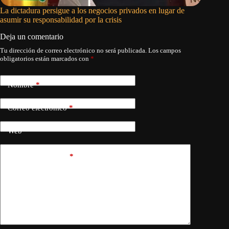
La dictadura persigue a los negocios privados en lugar de
¿Cuándo
asumir su responsabilidad por la crisis
Deja un comentario
Tu dirección de correo electrónico no será publicada.
Los campos
obligatorios están marcados con
*
Nombre
*
Correo electrónico
*
Web
Añadir comentario
*