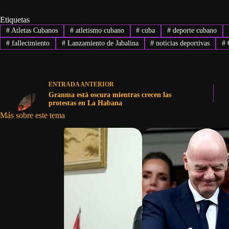
Etiquetas
#
Atletas Cubanos
#
atletismo cubano
#
cuba
#
deporte cubano
#
fallecimiento
#
Lanzamiento de Jabalina
#
noticias deportivas
#
O
ENTRADA
ANTERIOR
Granma está oscura mientras crecen las
protestas en La Habana
Más sobre este tema