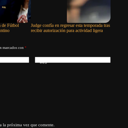
 de Fútbol
Judge confía en regresar esta temporada tras
Julio Rod
antino
recibir autorización para actividad ligera
triunfo d
án marcados con
*
Web
a la próxima vez que comente.