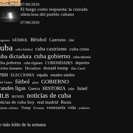
07/08/2026
El fuego como respuesta: la cruzada
silenciosa del pueblo cubano
07/08/2026
Béisbol
bÉISBOL
Castrismo
cine
agones
cuba
cuba castrismo
cuba crisis
cuba béisbol
cuba gobierno
uba dictadura
cuba miseria
uba pobreza
CURIOSIDADES
deportes
cuba régimen
donald trump
Dictadura
rechos humanos
díaz Canel
euu
españa
ELECCIONES
estados unidos
fútbol
GOBIERNO
del Castro
gaza
randes ligas
HISTORIA
Israel
Guerra
irán
noticias de cuba
MLB
MUNDO
ticias de cuba hoy
real madrid
Rusia
venezuela
vida
Trump
gimen cubano
Ucrania
yankees
o más leído de la semana