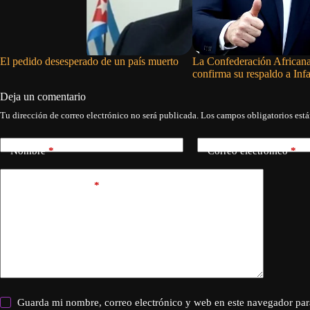
El pedido desesperado de un país muerto
La Confederación Africana
confirma su respaldo a Inf
Deja un comentario
Tu dirección de correo electrónico no será publicada.
Los campos obligatorios est
Nombre
*
Correo electrónico
*
Añadir comentario
*
Guarda mi nombre, correo electrónico y web en este navegador par