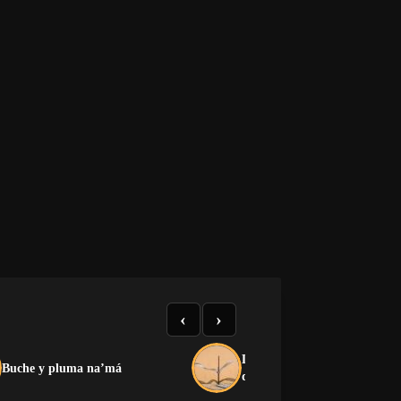
‹
›
La crítica que no devora: el
Buche y pluma na’má
dilema de la oposición cuban