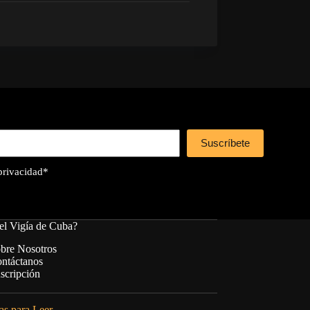
Suscríbete
 privacidad
*
el Vigía de Cuba?
bre Nosotros
ntáctanos
scripción
s para Leer