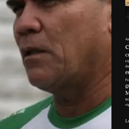
Ap
c
c
de
e
Fi
g
no
ré
L