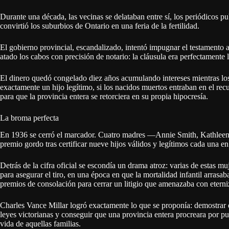
Durante una década, las vecinas se delataban entre sí, los periódicos 
convirtió los suburbios de Ontario en una feria de la fertilidad.
El gobierno provincial, escandalizado, intentó impugnar el testamento 
atado los cabos con precisión de notario: la cláusula era perfectamente l
El dinero quedó congelado diez años acumulando intereses mientras los 
exactamente un hijo legítimo, si los nacidos muertos entraban en el re
para que la provincia entera se retorciera en su propia hipocresía.
La broma perfecta
En 1936 se cerró el marcador. Cuatro madres —Annie Smith, Kathleen
premio gordo tras certificar nueve hijos válidos y legítimos cada una e
Detrás de la cifra oficial se escondía un drama atroz: varias de estas 
para asegurar el tiro, en una época en que la mortalidad infantil arrasab
premios de consolación para cerrar un litigio que amenazaba con eterni
Charles Vance Millar logró exactamente lo que se proponía: demostrar que
leyes victorianas y conseguir que una provincia entera procreara por 
vida de aquellas familias.