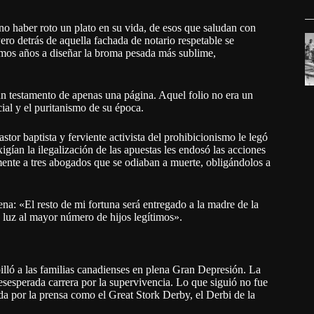
o haber roto un plato en su vida, de esos que saludan con
ero detrás de aquella fachada de notario respetable se
imos años a diseñar la broma pesada más sublime,
 un testamento de apenas una página. Aquel folio no era un
cial y el puritanismo de su época.
tor baptista y ferviente activista del prohibicionismo le legó
gían la ilegalización de las apuestas les endosó las acciones
mente a tres abogados que se odiaban a muerte, obligándolos a
ena: «El resto de mi fortuna será entregado a la madre de la
 luz al mayor número de hijos legítimos».
lló a las familias canadienses en plena Gran Depresión. La
desesperada carrera por la supervivencia. Lo que siguió no fue
da por la prensa como el Great Stork Derby, el Derbi de la