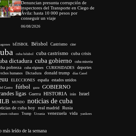
Denuncian presunta corrupción de
inspectores del Transporte en Ciego de
Ávila: hasta 10 000 pesos por
conseguir un viaje
06/08/2026
Béisbol
bÉISBOL
Castrismo
cine
agones
cuba
cuba castrismo
cuba crisis
cuba béisbol
cuba gobierno
uba dictadura
cuba miseria
uba pobreza
CURIOSIDADES
deportes
cuba régimen
donald trump
Dictadura
rechos humanos
díaz Canel
euu
españa
ELECCIONES
estados unidos
fútbol
GOBIERNO
del Castro
gaza
randes ligas
HISTORIA
Israel
Guerra
irán
noticias de cuba
MLB
MUNDO
ticias de cuba hoy
real madrid
Rusia
venezuela
vida
Trump
gimen cubano
Ucrania
yankees
o más leído de la semana