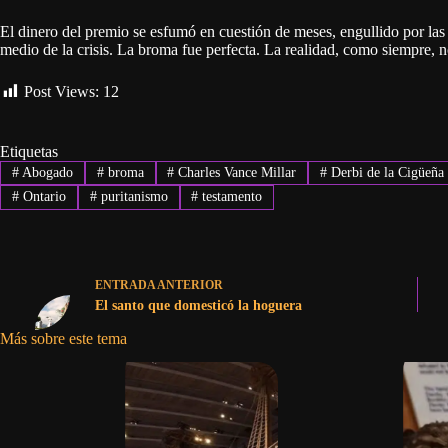
El dinero del premio se esfumó en cuestión de meses, engullido por la
medio de la crisis. La broma fue perfecta. La realidad, como siempre, n
Post Views:
12
Etiquetas
#
Abogado
#
broma
#
Charles Vance Millar
#
Derbi de la Cigüeña
#
Ontario
#
puritanismo
#
testamento
ENTRADA
ANTERIOR
El santo que domesticó la hoguera
Más sobre este tema