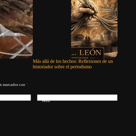
Más allá de los hechos: Reflexiones de un
El vino er
historiador sobre el periodismo
án marcados con
*
Web