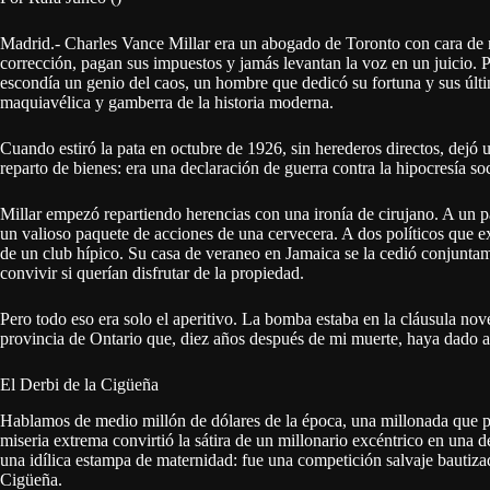
Madrid.- Charles Vance Millar era un abogado de Toronto con cara de n
corrección, pagan sus impuestos y jamás levantan la voz en un juicio. P
escondía un genio del caos, un hombre que dedicó su fortuna y sus últ
maquiavélica y gamberra de la historia moderna.
Cuando estiró la pata en octubre de 1926, sin herederos directos, dejó
reparto de bienes: era una declaración de guerra contra la hipocresía so
Millar empezó repartiendo herencias con una ironía de cirujano. A un pas
un valioso paquete de acciones de una cervecera. A dos políticos que exi
de un club hípico. Su casa de veraneo en Jamaica se la cedió conjunta
convivir si querían disfrutar de la propiedad.
Pero todo eso era solo el aperitivo. La bomba estaba en la cláusula nov
provincia de Ontario que, diez años después de mi muerte, haya dado a
El Derbi de la Cigüeña
Hablamos de medio millón de dólares de la época, una millonada que pi
miseria extrema convirtió la sátira de un millonario excéntrico en una 
una idílica estampa de maternidad: fue una competición salvaje bautiza
Cigüeña.