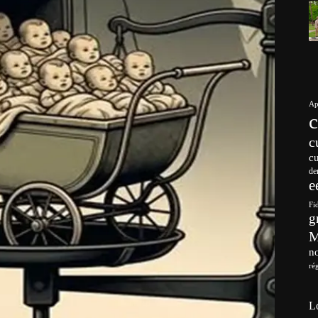
Ap
c
c
de
e
Fi
g
no
ré
L