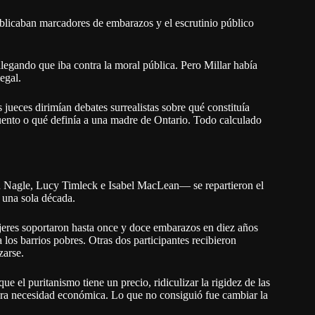
publicaban marcadores de embarazos y el escrutinio público
alegando que iba contra la moral pública. Pero Millar había
egal.
jueces dirimían debates surrealistas sobre qué constituía
cuento o qué definía a una madre de Ontario. Todo calculado
 Nagle, Lucy Timleck e Isabel MacLean— se repartieron el
n una sola década.
mujeres soportaron hasta once y doce embarazos en diez años
a los barrios pobres. Otras dos participantes recibieron
zarse.
 el puritanismo tiene un precio, ridiculizar la rigidez de las
pura necesidad económica. Lo que no consiguió fue cambiar la