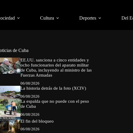
Sociedad
Cultura
Deportes
Del E
oticias de Cuba
EE.UU. sanciona a cinco entidades y
ocho funcionarios del aparato militar
de Cuba, incluyendo al ministro de las
Fuerzas Armadas
06/08/2026
La historia detrás de la foto (XCIV)
06/08/2026
La espalda que no puede con el peso
de Cuba
06/08/2026
El fin del bloqueo
06/08/2026