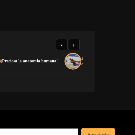
‹
›
El medallero que el castrismo
¡Preciosa la anatomía humana!
quiere esconder
Suscríbete