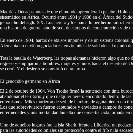
Madrid.- Décadas antes de que el mundo aprendiera la palabra Holocau
sistemático en África. Ocurrió entre 1904 y 1908 en el África del Sudo
genocidio del siglo XX. Los herero y los nama lo perdieron todo: tierra
una historia de guerra, sino de sed, de campos de concentración y de u
En enero de 1904, hartos de abusos impunes y de un sistema colonial qu
Alemania no envió negociadores: envió miles de soldados al mando del
Tras la batalla de Waterberg, las tropas alemanas hicieron algo que no d
regreso y empujaron a hombres, mujeres y niños hacia el desierto de O
se cerró. Y el desierto se convirtió en un arma.
El genocidio germano en África
El 2 de octubre de 1904, Von Trotha firmó la sentencia con tinta buroc
abandonar el territorio y que cualquier herero encontrado dentro de las 
eufemismos. Miles murieron de sed, de hambre, de agotamiento o a tiros
Los que sobrevivieron fueron capturados y enviados a campos de conce
enfermedades y una mortalidad tan alta que convertía cada jornada en u
Uno de aquellos lugares fue la isla Shark, frente a Lüderitz, un pedazo 
para las autoridades coloniales sin protección contra el frío ni la esca