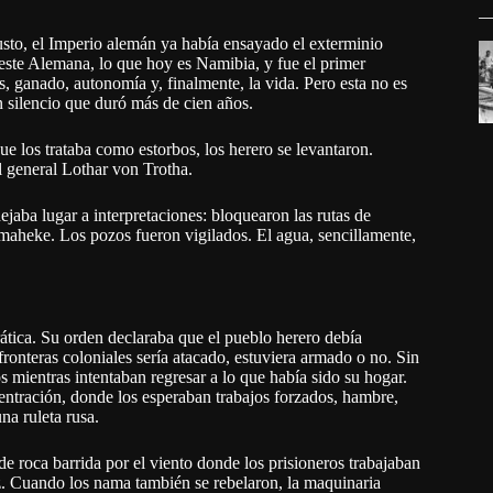
sto, el Imperio alemán ya había ensayado el exterminio
este Alemana, lo que hoy es Namibia, y fue el primer
s, ganado, autonomía y, finalmente, la vida. Pero esta no es
n silencio que duró más de cien años.
e los trataba como estorbos, los herero se levantaron.
 general Lothar von Trotha.
ejaba lugar a interpretaciones: bloquearon las rutas de
maheke. Los pozos fueron vigilados. El agua, sencillamente,
rática. Su orden declaraba que el pueblo herero debía
fronteras coloniales sería atacado, estuviera armado o no. Sin
 mientras intentaban regresar a lo que había sido su hogar.
ntración, donde los esperaban trabajos forzados, hambre,
na ruleta rusa.
de roca barrida por el viento donde los prisioneros trabajaban
sez. Cuando los nama también se rebelaron, la maquinaria