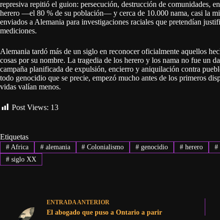
represiva repitió el guion: persecución, destrucción de comunidades, 
herero —el 80 % de su población— y cerca de 10.000 nama, casi la mi
enviados a Alemania para investigaciones raciales que pretendían justif
mediciones.
Alemania tardó más de un siglo en reconocer oficialmente aquellos hec
cosas por su nombre. La tragedia de los herero y los nama no fue un dañ
campaña planificada de expulsión, encierro y aniquilación contra pueblos
todo genocidio que se precie, empezó mucho antes de los primeros disp
vidas valían menos.
Post Views:
13
Etiquetas
#
Africa
#
alemania
#
Colonialismo
#
genocidio
#
herero
#
#
siglo XX
ENTRADA
ANTERIOR
El abogado que puso a Ontario a parir