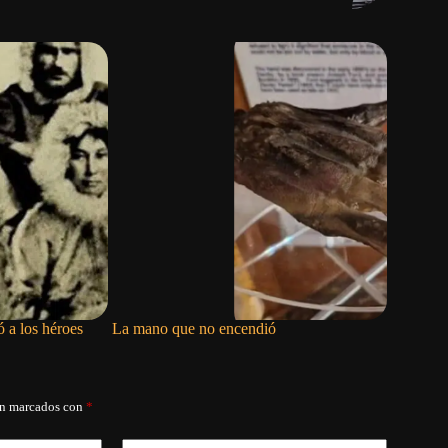
ó a los héroes
La mano que no encendió
Más allá 
historiad
án marcados con
*