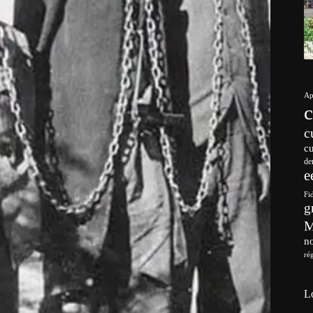
Ap
c
c
de
e
Fi
g
no
ré
L