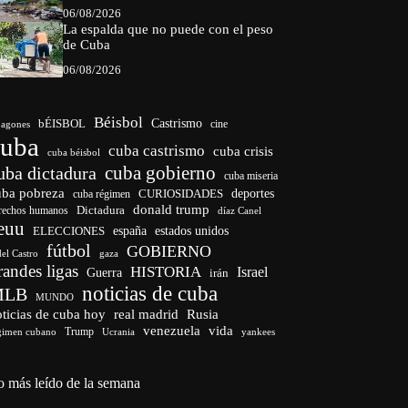
06/08/2026
La espalda que no puede con el peso
de Cuba
06/08/2026
Béisbol
bÉISBOL
Castrismo
cine
agones
cuba
cuba castrismo
cuba crisis
cuba béisbol
cuba gobierno
uba dictadura
cuba miseria
uba pobreza
CURIOSIDADES
deportes
cuba régimen
donald trump
Dictadura
rechos humanos
díaz Canel
euu
españa
ELECCIONES
estados unidos
fútbol
GOBIERNO
del Castro
gaza
randes ligas
HISTORIA
Israel
Guerra
irán
noticias de cuba
MLB
MUNDO
ticias de cuba hoy
real madrid
Rusia
venezuela
vida
Trump
gimen cubano
Ucrania
yankees
o más leído de la semana