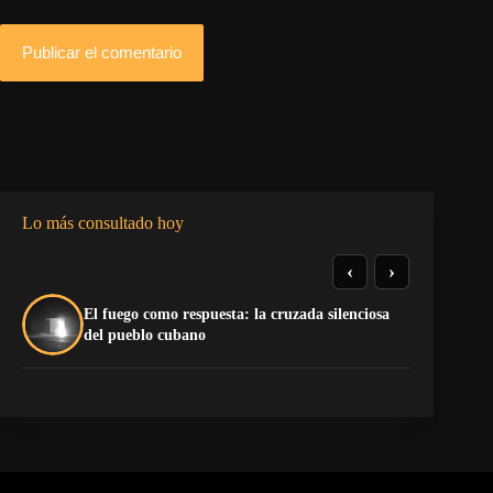
Publicar el comentario
Lo más consultado hoy
‹
›
El fuego como respuesta: la cruzada silenciosa
La
del pueblo cubano
co