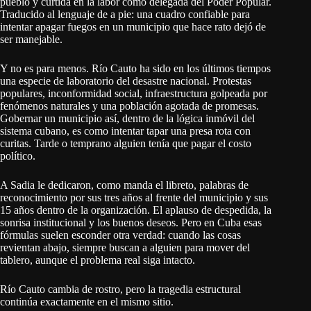
pueblo y curtida en la labor como delegada del Poder Popular.
Traducido al lenguaje de a pie: una cuadro confiable para
intentar apagar fuegos en un municipio que hace rato dejó de
ser manejable.
Y no es para menos. Río Cauto ha sido en los últimos tiempos
una especie de laboratorio del desastre nacional. Protestas
populares, inconformidad social, infraestructura golpeada por
fenómenos naturales y una población agotada de promesas.
Gobernar un municipio así, dentro de la lógica inmóvil del
sistema cubano, es como intentar tapar una presa rota con
curitas. Tarde o temprano alguien tenía que pagar el costo
político.
A Sadia le dedicaron, como manda el libreto, palabras de
reconocimiento por sus tres años al frente del municipio y sus
15 años dentro de la organización. El aplauso de despedida, la
sonrisa institucional y los buenos deseos. Pero en Cuba esas
fórmulas suelen esconder otra verdad: cuando las cosas
revientan abajo, siempre buscan a alguien para mover del
tablero, aunque el problema real siga intacto.
Río Cauto cambia de rostro, pero la tragedia estructural
continúa exactamente en el mismo sitio.