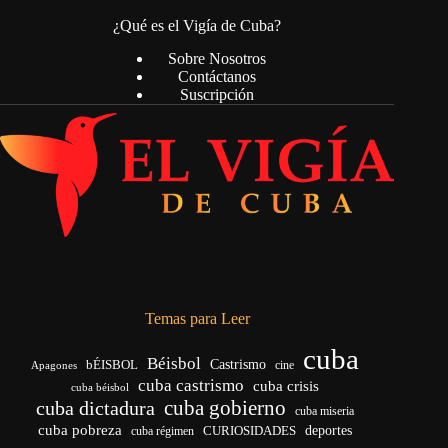
¿Qué es el Vigía de Cuba?
Sobre Nosotros
Contáctanos
Suscripción
Temas para Leer
cuba
Béisbol
bÉISBOL
Castrismo
cine
Apagones
cuba castrismo
cuba crisis
cuba béisbol
cuba gobierno
cuba dictadura
cuba miseria
cuba pobreza
CURIOSIDADES
deportes
cuba régimen