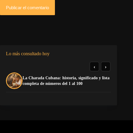
Publicar el comentario
Lo más consultado hoy
‹
›
La Charada Cubana: historia, significado y lista
El
completa de números del 1 al 100
de