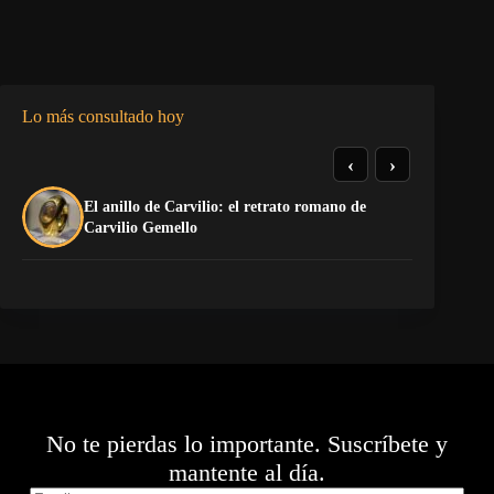
Lo más consultado hoy
‹
›
El anillo de Carvilio: el retrato romano de
La
Carvilio Gemello
No te pierdas lo importante. Suscríbete y
mantente al día.