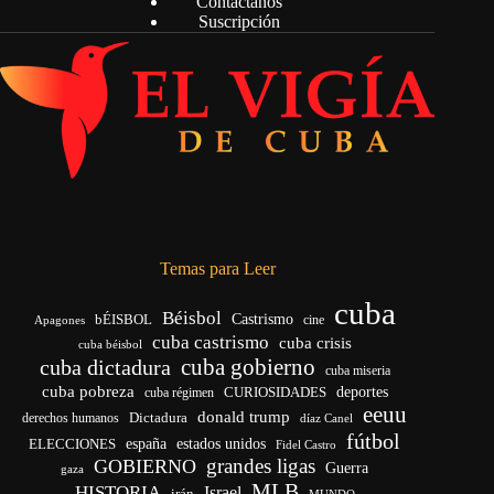
Contáctanos
Suscripción
Temas para Leer
cuba
Béisbol
bÉISBOL
Castrismo
cine
Apagones
cuba castrismo
cuba crisis
cuba béisbol
cuba gobierno
cuba dictadura
cuba miseria
cuba pobreza
CURIOSIDADES
deportes
cuba régimen
eeuu
donald trump
Dictadura
derechos humanos
díaz Canel
fútbol
españa
ELECCIONES
estados unidos
Fidel Castro
grandes ligas
GOBIERNO
Guerra
gaza
MLB
HISTORIA
Israel