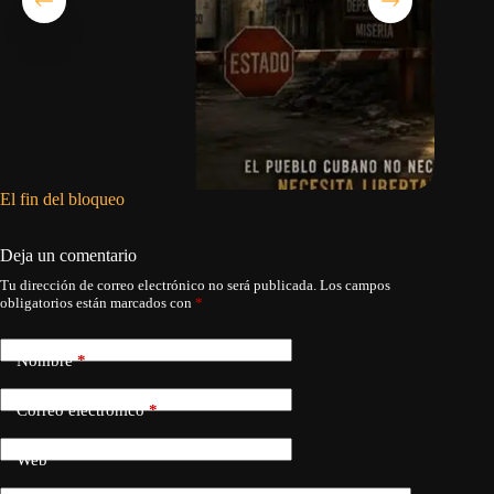
El fin del bloqueo
La dicta
asumir s
Deja un comentario
Tu dirección de correo electrónico no será publicada.
Los campos
obligatorios están marcados con
*
Nombre
*
Correo electrónico
*
Web