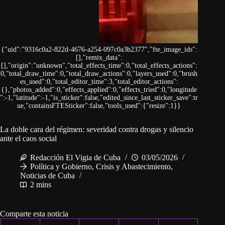
{"uid":"9316c0a2-822d-4676-a254-097c0a3b2377","fte_image_ids":
[],"remix_data":
[],"origin":"unknown","total_effects_time":0,"total_effects_actions":
0,"total_draw_time":0,"total_draw_actions":0,"layers_used":0,"brush
es_used":0,"total_editor_time":3,"total_editor_actions":
{},"photos_added":0,"effects_applied":0,"effects_tried":0,"longitude
":-1,"latitude":-1,"is_sticker":false,"edited_since_last_sticker_save":tr
ue,"containsFTESticker":false,"tools_used":{"resize":1}}
La doble cara del régimen: severidad contra drogas y silencio
ante el caos social
Redacción El Vigia de Cuba
03/05/2026
Política y Gobierno
,
Crisis y Abastecimiento
,
Noticias de Cuba
2 mins
Comparte esta noticia