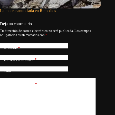
La muerte anunciada en Remedios
El pedid
Deja un comentario
Tu dirección de correo electrónico no será publicada.
Los campos
obligatorios están marcados con
*
Nombre
*
Correo electrónico
*
Web
Añadir comentario
*