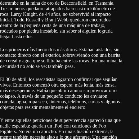
derrumbe en la mina de oro de Beaconsfield, en Tasmania.
Tres mineros quedaron atrapados bajo casi un kilómetro de
roca. Larry Knight, de 44 años, no sobrevivió al impacto
inicial. Todd Russell y Brant Webb quedaron encerrados
dentro de la pequeña cesta de una máquina de trabajo,
rodeados por piedra inestable, sin saber si alguien lograría
llegar hasta ellos.
Los primeros días fueron los más duros. Estaban aislados, sin
contacto directo con el exterior, sobreviviendo con una barrita
de cereal y agua que se filtraba entre las rocas. En una mina, la
oscuridad no solo se ve: también pesa.
El 30 de abril, los rescatistas lograron confirmar que seguían
vivos. Entonces comenzó otra espera: más lenta, más tensa,
más desesperante. Había que abrir camino sin provocar otro
colapso. A través de un pequeño conducto les enviaron
comida, agua, ropa seca, linternas, teléfonos, cartas y algunos
objetos para resistir mentalmente el encierro.
Y entre aquellas peticiones de supervivencia apareció una que
nadie esperaba: querían un iPod con canciones de Foo
Fighters. No era un capricho. En una situación extrema, la
mente también necesita algo a lo que aferrarse. Una canción