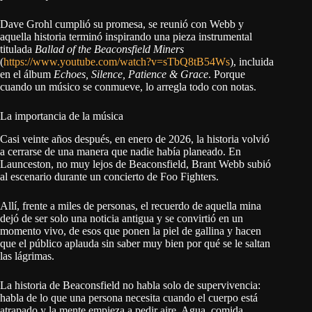
Dave Grohl cumplió su promesa, se reunió con Webb y
aquella historia terminó inspirando una pieza instrumental
titulada
Ballad of the Beaconsfield Miners
(
https://www.youtube.com/watch?v=sTbQ8tB54Ws
), incluida
en el álbum
Echoes, Silence, Patience & Grace
. Porque
cuando un músico se conmueve, lo arregla todo con notas.
La importancia de la música
Casi veinte años después, en enero de 2026, la historia volvió
a cerrarse de una manera que nadie había planeado. En
Launceston, no muy lejos de Beaconsfield, Brant Webb subió
al escenario durante un concierto de Foo Fighters.
Allí, frente a miles de personas, el recuerdo de aquella mina
dejó de ser solo una noticia antigua y se convirtió en un
momento vivo, de esos que ponen la piel de gallina y hacen
que el público aplauda sin saber muy bien por qué se le saltan
las lágrimas.
La historia de Beaconsfield no habla solo de supervivencia:
habla de lo que una persona necesita cuando el cuerpo está
atrapado y la mente empieza a pedir aire. Agua, comida,