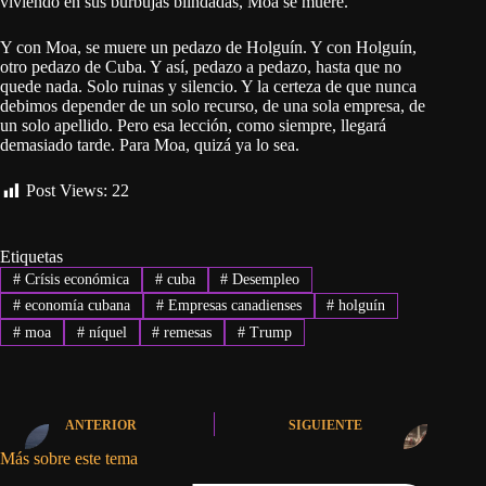
viviendo en sus burbujas blindadas, Moa se muere.
Y con Moa, se muere un pedazo de Holguín. Y con Holguín,
otro pedazo de Cuba. Y así, pedazo a pedazo, hasta que no
quede nada. Solo ruinas y silencio. Y la certeza de que nunca
debimos depender de un solo recurso, de una sola empresa, de
un solo apellido. Pero esa lección, como siempre, llegará
demasiado tarde. Para Moa, quizá ya lo sea.
Post Views:
22
Etiquetas
#
Crísis económica
#
cuba
#
Desempleo
#
economía cubana
#
Empresas canadienses
#
holguín
#
moa
#
níquel
#
remesas
#
Trump
ANTERIOR
SIGUIENTE
Más sobre este tema