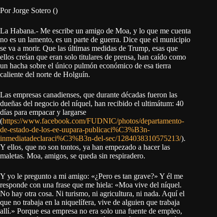
Por Jorge Sotero ()
La Habana.- Me escribe un amigo de Moa, y lo que me cuenta
no es un lamento, es un parte de guerra. Dice que el municipio
se va a morir. Que las últimas medidas de Trump, esas que
ellos creían que eran solo titulares de prensa, han caído como
un hacha sobre el único pulmón económico de esa tierra
caliente del norte de Holguín.
Las empresas canadienses, que durante décadas fueron las
dueñas del negocio del níquel, han recibido el ultimátum: 40
días para empacar y largarse
(
https://www.facebook.com/FUDNIC/photos/departamento-
de-estado-de-los-ee-uupara-publicaci%C3%B3n-
inmediatadeclaraci%C3%B3n-del-sec/1284038310575213/
).
Y ellos, que no son tontos, ya han empezado a hacer las
maletas. Moa, amigos, se queda sin respiradero.
Y yo le pregunto a mi amigo: «¿Pero es tan grave?» Y él me
responde con una frase que me hiela: «Moa vive del níquel.
No hay otra cosa. Ni turismo, ni agricultura, ni nada. Aquí el
que no trabaja en la niquelífera, vive de alguien que trabaja
allí.» Porque esa empresa no era solo una fuente de empleo,