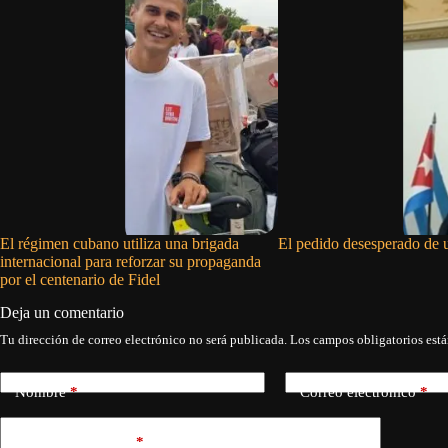
El régimen cubano utiliza una brigada
El pedido desesperado de 
internacional para reforzar su propaganda
por el centenario de Fidel
Deja un comentario
Tu dirección de correo electrónico no será publicada.
Los campos obligatorios est
Nombre
*
Correo electrónico
*
Añadir comentario
*