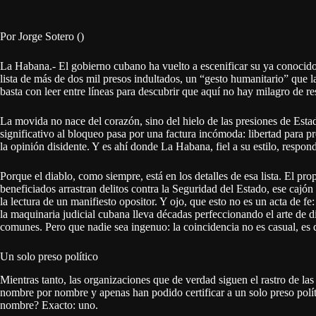
Por Jorge Sotero ()
La Habana.- El gobierno cubano ha vuelto a escenificar su ya conocido
lista de más de dos mil presos indultados, un “gesto humanitario” que
basta con leer entre líneas para descubrir que aquí no hay milagro de re
La movida no nace del corazón, sino del hielo de las presiones de Esta
significativo al bloqueo pasa por una factura incómoda: libertad para pre
la opinión disidente. Y es ahí donde La Habana, fiel a su estilo, respon
Porque el diablo, como siempre, está en los detalles de esa lista. El pr
beneficiados arrastran delitos contra la Seguridad del Estado, ese cajó
la lectura de un manifiesto opositor. Y ojo, que esto no es un acta de f
la maquinaria judicial cubana lleva décadas perfeccionando el arte de dis
comunes. Pero que nadie sea ingenuo: la coincidencia no es casual, es q
Un solo preso político
Mientras tanto, las organizaciones que de verdad siguen el rastro de la
nombre por nombre y apenas han podido certificar a un solo preso polít
nombre? Exacto: uno.