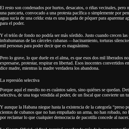
El resto son condenados por hurtos, desacatos, o riñas vecinales, per
una pancarta, convocado a una protesta pacífica o simplemente por pens
agua sucia de una celda: esta es una jugada de póquer para aparentar 
para el poder.
Y el telón de fondo no podría ser más sórdido. Justo cuando crecen las
infrahumanas de las cárceles cubanas —hacinamiento, torturas silencios
mil personas para poder decir que es magnánimo.
Pero lo grave, lo que duele en el alma, es que esos dos mil liberados no
expresarse, protestar, respirar en libertad. Esos inocentes convertidos e
dice madre, mientras la madre verdadera los abandona.
La represión selectiva
Porque aquí el meollo no es cuántos salen, sino quiénes se quedan. Det
selectiva, de una toga vendida al poder, de un fiscal que convierte un tui
Y aunque la Habana niegue hasta la existencia de la categoría “preso polít
cientos de cubanos que no han empuñado un arma, no han robado, no h
por reclamar lo que cualquier democracia de pacotilla concede al nacer.