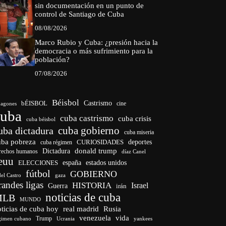
sin documentación en un punto de
control de Santiago de Cuba
08/08/2026
Marco Rubio y Cuba: ¿presión hacia la
democracia o más sufrimiento para la
población?
07/08/2026
Béisbol
bÉISBOL
Castrismo
cine
agones
cuba
cuba castrismo
cuba crisis
cuba béisbol
cuba gobierno
uba dictadura
cuba miseria
uba pobreza
CURIOSIDADES
deportes
cuba régimen
donald trump
Dictadura
rechos humanos
díaz Canel
euu
españa
ELECCIONES
estados unidos
fútbol
GOBIERNO
del Castro
gaza
randes ligas
HISTORIA
Israel
Guerra
irán
noticias de cuba
MLB
MUNDO
ticias de cuba hoy
real madrid
Rusia
venezuela
vida
Trump
gimen cubano
Ucrania
yankees