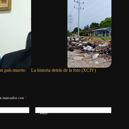
un país muerto
La historia detrás de la foto (XCIV)
El orden d
Cuba se c
án marcados con
*
Web