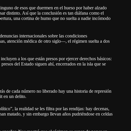
o ninguno de esos que duermen en el hueso por haber alzado
ar distinto. Así que la conclusión es tan diáfana como el
apertura, una cortina de humo que no suelta a nadie incómodo
 denuncias internacionales sobre las condiciones
as, atención médica de otro siglo—, el régimen suelta a dos
 incluyen a los que están presos por ejercer derechos básicos:
n presos del Estado siguen ahí, encerrados en la isla que se
rás de cada número no liberado hay una historia de represión
t en un delito.
ico”, la realidad se les filtra por las rendijas: hay decenas,
an matado, y sin embargo llevan años pudriéndose en celdas