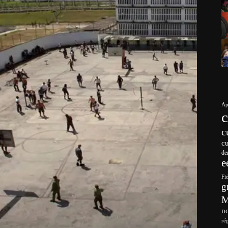
Ap
c
c
de
e
Fi
g
no
ré