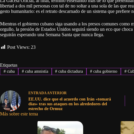
La Gaceta Oficial, al final, terminó enseñando más de lo que pretendí
libertad a dos mil personas con tal de no soltar a una sola de las que re
gesto humanitario: es el retrato descarnado de un sistema que prefiere 
Mientras el gobierno cubano siga usando a los presos comunes como m
orgullo, la presión de Estados Unidos seguirá siendo un eco que choca 
seguirán esperando una Semana Santa que nunca llega.
Post Views:
23
Etiquetas
#
cuba
#
cuba amnistía
#
cuba dictadura
#
cuba gobierno
#
Cub
ENTRADA
ANTERIOR
EE.UU. dice que el acuerdo con Irán «tomará
días» tras sus ataques en los alrededores del
estrecho de Ormuz
Más sobre este tema