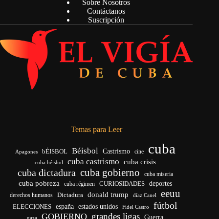
Sobre Nosotros
Contáctanos
Suscripción
Temas para Leer
cuba
Béisbol
bÉISBOL
Castrismo
cine
Apagones
cuba castrismo
cuba crisis
cuba béisbol
cuba gobierno
cuba dictadura
cuba miseria
cuba pobreza
CURIOSIDADES
deportes
cuba régimen
eeuu
donald trump
Dictadura
derechos humanos
díaz Canel
fútbol
españa
ELECCIONES
estados unidos
Fidel Castro
grandes ligas
GOBIERNO
Guerra
gaza