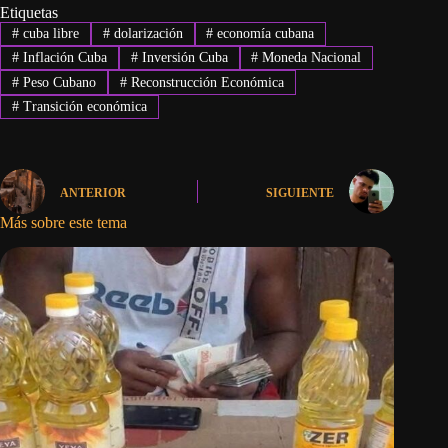
Etiquetas
#
cuba libre
#
dolarización
#
economía cubana
#
Inflación Cuba
#
Inversión Cuba
#
Moneda Nacional
#
Peso Cubano
#
Reconstrucción Económica
#
Transición económica
ANTERIOR
SIGUIENTE
Más sobre este tema