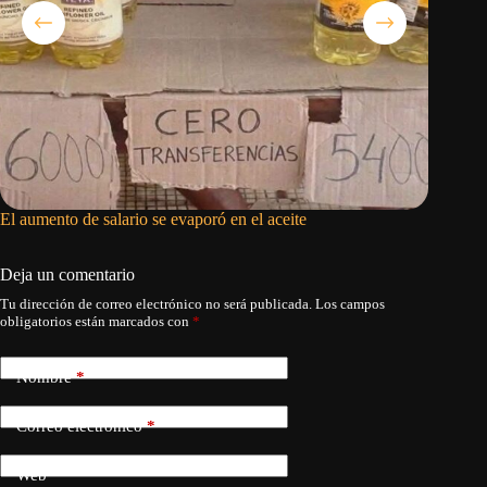
El aumento de salario se evaporó en el aceite
La vangu
Deja un comentario
Tu dirección de correo electrónico no será publicada.
Los campos
obligatorios están marcados con
*
Nombre
*
Correo electrónico
*
Web