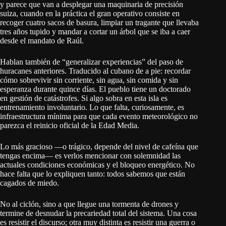
y parece que van a desplegar una maquinaria de precisión
suiza, cuando en la práctica el gran operativo consiste en
recoger cuatro sacos de basura, limpiar un tragante que llevaba
tres años tupido y mandar a cortar un árbol que se iba a caer
desde el mandato de Raúl.
Hablan también de “generalizar experiencias” del paso de
huracanes anteriores. Traducido al cubano de a pie: recordar
cómo sobrevivir sin corriente, sin agua, sin comida y sin
esperanza durante quince días. El pueblo tiene un doctorado
en gestión de catástrofes. Si algo sobra en esta isla es
entrenamiento involuntario. Lo que falta, curiosamente, es
infraestructura mínima para que cada evento meteorológico no
parezca el reinicio oficial de la Edad Media.
Lo más gracioso —o trágico, depende del nivel de cafeína que
tengas encima— es verlos mencionar con solemnidad las
actuales condiciones económicas y el bloqueo energético. No
hace falta que lo expliquen tanto: todos sabemos que están
cagados de miedo.
No al ciclón, sino a que llegue una tormenta de drones y
termine de desnudar la precariedad total del sistema. Una cosa
es resistir el discurso; otra muy distinta es resistir una guerra o