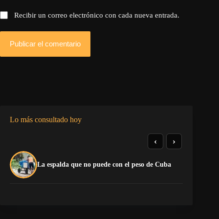
Recibir un correo electrónico con cada nueva entrada.
Publicar el comentario
Lo más consultado hoy
‹
›
La
La espalda que no puede con el peso de Cuba
co