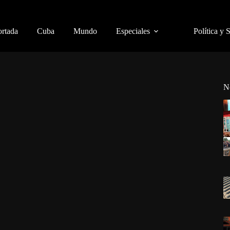
ortada
Cuba
Mundo
Especiales
Política y 
N