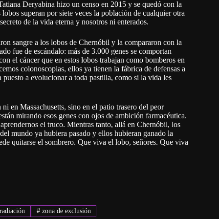
a Tatiana Deryabina hizo un censo en 2015 y se quedó con la
 lobos superan por siete veces la población de cualquier otra
secreto de la vida eterna y nosotros ni enterados.
aron sangre a los lobos de Chernóbil y la compararon con la
ltado fue de escándalo: más de 3.000 genes se comportan
s con el cáncer que en estos lobos trabajan como bomberos en
emos colonoscopias, ellos ya tienen la fábrica de defensas a
puesto a evolucionar a toda pastilla, como si la vida les
 ni en Massachusetts, sino en el patio trasero del peor
 ya están mirando esos genes con ojos de ambición farmacéutica.
aprendernos el truco. Mientras tanto, allá en Chernóbil, los
in del mundo ya hubiera pasado y ellos hubieran ganado la
puede quitarse el sombrero. Que viva el lobo, señores. Que viva
radiación
#
zona de exclusión