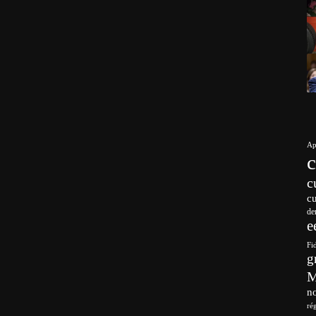
Ap
c
c
de
e
Fi
g
no
ré