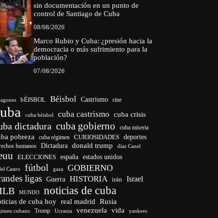
sin documentación en un punto de
control de Santiago de Cuba
08/08/2026
Marco Rubio y Cuba: ¿presión hacia la
democracia o más sufrimiento para la
población?
07/08/2026
Béisbol
bÉISBOL
Castrismo
cine
agones
cuba
cuba castrismo
cuba crisis
cuba béisbol
cuba gobierno
uba dictadura
cuba miseria
uba pobreza
CURIOSIDADES
deportes
cuba régimen
donald trump
Dictadura
rechos humanos
díaz Canel
euu
españa
ELECCIONES
estados unidos
fútbol
GOBIERNO
del Castro
gaza
randes ligas
HISTORIA
Israel
Guerra
irán
noticias de cuba
MLB
MUNDO
ticias de cuba hoy
real madrid
Rusia
venezuela
vida
Trump
gimen cubano
Ucrania
yankees