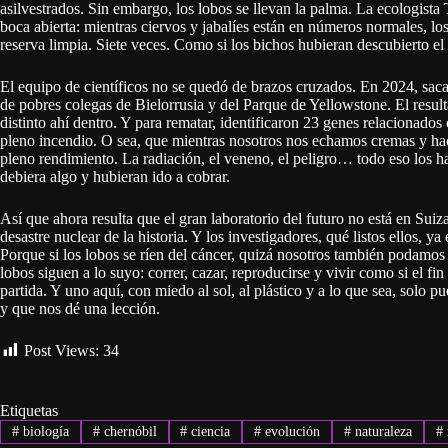
asilvestrados. Sin embargo, los lobos se llevan la palma. La ecologist
boca abierta: mientras ciervos y jabalíes están en números normales, los
reserva limpia. Siete veces. Como si los bichos hubieran descubierto el 
El equipo de científicos no se quedó de brazos cruzados. En 2024, sac
de pobres colegas de Bielorrusia y del Parque de Yellowstone. El resu
distinto ahí dentro. Y para rematar, identificaron 23 genes relacionado
pleno incendio. O sea, que mientras nosotros nos echamos cremas y hac
pleno rendimiento. La radiación, el veneno, el peligro… todo eso los ha 
debiera algo y hubieran ido a cobrar.
Así que ahora resulta que el gran laboratorio del futuro no está en Suiza
desastre nuclear de la historia. Y los investigadores, qué listos ellos,
Porque si los lobos se ríen del cáncer, quizá nosotros también podamos 
lobos siguen a lo suyo: correr, cazar, reproducirse y vivir como si el f
partida. Y uno aquí, con miedo al sol, al plástico y a lo que sea, solo 
y que nos dé una lección.
Post Views:
34
Etiquetas
#
biología
#
chernóbil
#
ciencia
#
evolución
#
naturaleza
#