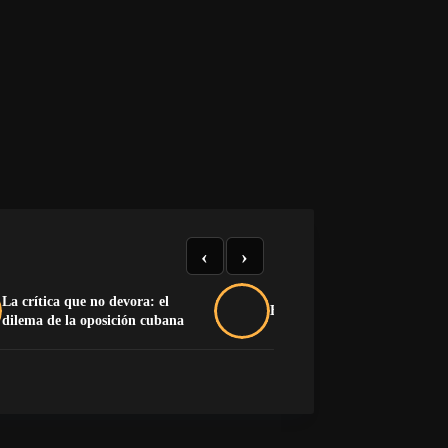
‹
›
La crítica que no devora: el
Buche y pluma na’má
dilema de la oposición cubana