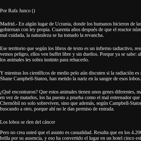
Por Rafa Junco ()
Madrid.- En algún lugar de Ucrania, donde los humanos hicieron de las
gobiernan con ley propia. Cuarenta años después de que el reactor núm
mal cuidada, la naturaleza se ha tomado la revancha.
Ese territorio que según los libros de texto es un infierno radiactivo, re
vemos peligro, ellos ven buffet libre y sin dueños. Porque ya se sabe: 
los animales les sobra instinto para rehacerlo.
Y mientras los científicos de medio pelo aún discuten si la radiación 
Shane Campbell-Staton, han metido la nariz en la sangre de esos lobos.
¿Qué encontraron? Que estos animales tienen unos genes diferentes, más
en vez de matarlos, los ha puesto a prueba como el mal entrenador que s
Chernóbil no solo sobreviven, sino que además, según Campbell-Staton
buscando a otro, porque ahí no le dan permiso de entrada.
Los lobos se ríen del cáncer
Pero no crea usted que el asunto es casualidad. Resulta que en los 4.2
brilla por su ausencia, y eso ha convertido el lugar en un hotel cinco est