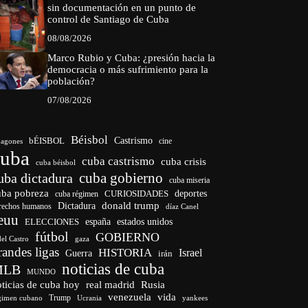
sin documentación en un punto de
control de Santiago de Cuba
08/08/2026
Marco Rubio y Cuba: ¿presión hacia la
democracia o más sufrimiento para la
población?
07/08/2026
Béisbol
bÉISBOL
Castrismo
cine
agones
cuba
cuba castrismo
cuba crisis
cuba béisbol
cuba gobierno
uba dictadura
cuba miseria
uba pobreza
CURIOSIDADES
deportes
cuba régimen
donald trump
Dictadura
rechos humanos
díaz Canel
euu
españa
ELECCIONES
estados unidos
fútbol
GOBIERNO
del Castro
gaza
randes ligas
HISTORIA
Israel
Guerra
irán
noticias de cuba
MLB
MUNDO
ticias de cuba hoy
real madrid
Rusia
venezuela
vida
Trump
gimen cubano
Ucrania
yankees