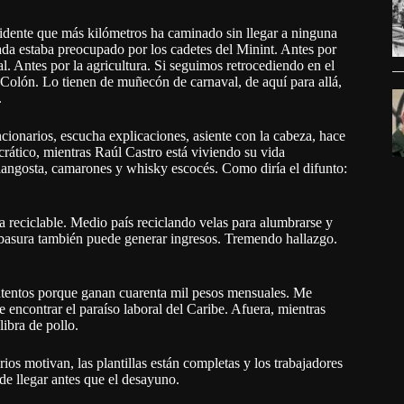
idente que más kilómetros ha caminado sin llegar a ninguna
da estaba preocupado por los cadetes del Minint. Antes por
al. Antes por la agricultura. Si seguimos retrocediendo en el
olón. Lo tienen de muñecón de carnaval, de aquí para allá,
.
ionarios, escucha explicaciones, asiente con la cabeza, hace
rático, mientras Raúl Castro está viviendo su vida
langosta, camarones y whisky escocés. Como diría el difunto:
a reciclable. Medio país reciclando velas para alumbrarse y
a basura también puede generar ingresos. Tremendo hallazgo.
ontentos porque ganan cuarenta mil pesos mensuales. Me
encontrar el paraíso laboral del Caribe. Afuera, mientras
ibra de pollo.
rios motivan, las plantillas están completas y los trabajadores
de llegar antes que el desayuno.