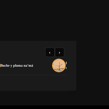
‹
›
La crítica que no devora: el
Buche y pluma na’má
dilema de la oposición cuban