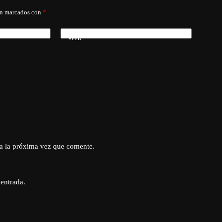
án marcados con
*
Web
a la próxima vez que comente.
 entrada.