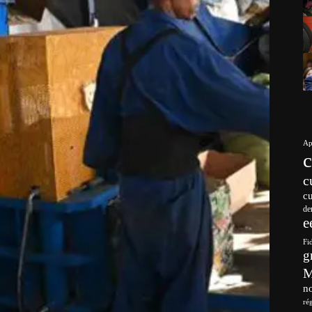
Ap
c
c
de
e
Fi
g
no
ré