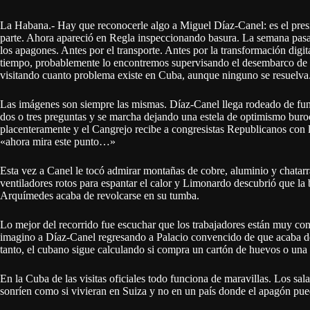
La Habana.- Hay que reconocerle algo a Miguel Díaz-Canel: es el pres
parte. Ahora apareció en Regla inspeccionando basura. La semana pasa
los apagones. Antes por el transporte. Antes por la transformación digit
tiempo, probablemente lo encontremos supervisando el desembarco de C
visitando cuanto problema existe en Cuba, aunque ninguno se resuelva
Las imágenes son siempre las mismas. Díaz-Canel llega rodeado de func
dos o tres preguntas y se marcha dejando una estela de optimismo buroc
placenteramente y el Cangrejo recibe a congresistas Republicanos con 
«ahora mira este punto…»
Esta vez a Canel le tocó admirar montañas de cobre, aluminio y chatarr
ventiladores rotos para espantar el calor y Limonardo descubrió que l
Arquímedes acaba de revolcarse en su tumba.
Lo mejor del recorrido fue escuchar que los trabajadores están muy c
imagino a Díaz-Canel regresando a Palacio convencido de que acaba de 
tanto, el cubano sigue calculando si compra un cartón de huevos o una l
En la Cuba de las visitas oficiales todo funciona de maravillas. Los sala
sonríen como si vivieran en Suiza y no en un país donde el apagón pue