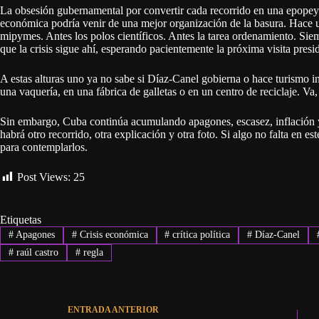
La obsesión gubernamental por convertir cada recorrido en una epopeya
económica podría venir de una mejor organización de la basura. Hace u
mipymes. Antes los polos científicos. Antes la tarea ordenamiento. Sie
que la crisis sigue ahí, esperando pacientemente la próxima visita presi
A estas alturas uno ya no sabe si Díaz-Canel gobierna o hace turismo i
una vaquería, en una fábrica de galletas o en un centro de reciclaje. Va,
Sin embargo, Cuba continúa acumulando apagones, escasez, inflación y
habrá otro recorrido, otra explicación y otra foto. Si algo no falta en 
para contemplarlos.
Post Views:
25
Etiquetas
#
Apagones
#
Crisis económica
#
crítica política
#
Díaz-Canel
#
raúl castro
#
regla
ENTRADA
ANTERIOR