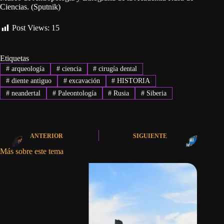
Ciencias. (Sputnik)
Post Views:
15
Etiquetas
#
arqueología
#
ciencia
#
cirugía dental
#
diente antiguo
#
excavación
#
HISTORIA
#
neandertal
#
Paleontología
#
Rusia
#
Siberia
ANTERIOR
SIGUIENTE
Más sobre este tema