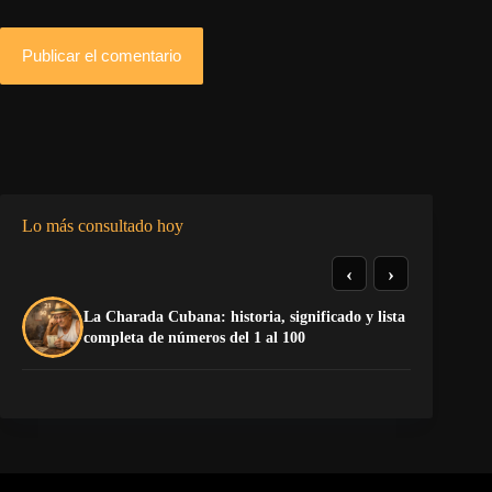
Publicar el comentario
Lo más consultado hoy
‹
›
La Charada Cubana: historia, significado y lista
De
completa de números del 1 al 100
ga