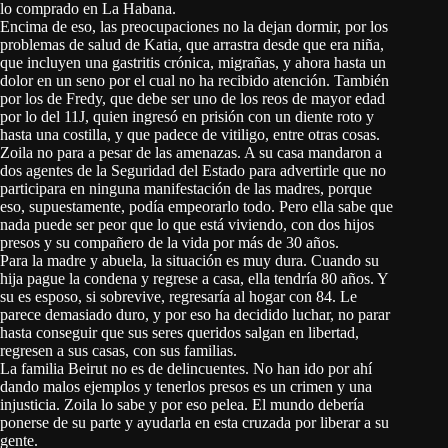
lo comprado en La Habana.
Encima de eso, las preocupaciones no la dejan dormir, por los
problemas de salud de Katia, que arrastra desde que era niña,
que incluyen una gastritis crónica, migrañas, y ahora hasta un
dolor en un seno por el cual no ha recibido atención. También
por los de Fredy, que debe ser uno de los reos de mayor edad
por lo del 11J, quien ingresó en prisión con un diente roto y
hasta una costilla, y que padece de vitiligo, entre otras cosas.
Zoila no para a pesar de las amenazas. A su casa mandaron a
dos agentes de la Seguridad del Estado para advertirle que no
participara en ninguna manifestación de las madres, porque
eso, supuestamente, podía empeorarlo todo. Pero ella sabe que
nada puede ser peor que lo que está viviendo, con dos hijos
presos y su compañero de la vida por más de 30 años.
Para la madre y abuela, la situación es muy dura. Cuando su
hija pague la condena y regrese a casa, ella tendría 80 años. Y
su es esposo, si sobrevive, regresaría al hogar con 84. Le
parece demasiado duro, y por eso ha decidido luchar, no parar
hasta conseguir que sus seres queridos salgan en libertad,
regresen a sus casas, con sus familias.
La familia Beirut no es de delincuentes. No han ido por ahí
dando malos ejemplos y tenerlos presos es un crimen y una
injusticia. Zoila lo sabe y por eso pelea. El mundo debería
ponerse de su parte y ayudarla en esta cruzada por liberar a su
gente.