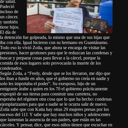
de salud.
Padeció
incluso de
un cáncer,
y también
tiene hijos.
El día de
la detención fue golpeada, lo mismo que una de sus hijas que
iba con ella. Igual hicieron con su hermano en Guantánamo.
Todo eso lo vivió Zoila, que ahora se encarga de visitar las
presiones, hacer gestiones para que le reduzcan las condenas y
buscar y preparar cosas para llevar a la cárcel, porque la
comida de esos lugares solo provocarán la muerte de los
condenados.
Según Zoila, a “Fredy, desde que se los llevaron, me dijo que
los iban a fundir en años, que el gobierno no creía en nadie y
solo les importaba el poder”. Su exesposo, hijo de un
emigrante árabe a quien en los 70 el gobierno prácticamente
expropió de sus tierras para construir una carretera, no
esperaba del régimen otra cosa que lo que ha hecho: condenas
ejemplarizantes para que a nadie se le ocurra salir de nuevo.
Zoila sabe que con Katia hay otras 29 mujeres presas por los
sucesos del 11J. Y sabe que hay muchos niños y adolescentes
que lamentan la ausencia de sus padres, que están en las
cárceles. Y pensar, dice, que esos niños tienen que escuchar en