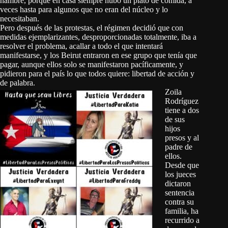
hambre, porque en casa siempre hubo un plato de comida, a
veces hasta para algunos que no eran del núcleo y lo
necesitaban.
Pero después de las protestas, el régimen decidió que con
medidas ejemplarizantes, desproporcionadas totalmente, iba a
resolver el problema, acallar a todo el que intentará
manifestarse, y los Beirut entraron en ese grupo que tenía que
pagar, aunque ellos solo se manifestaron pacíficamente, y
pidieron para el país lo que todos quiere: libertad de acción y
de palabra.
Zoila
Rodríguez
tiene a dos
de sus
hijos
presos y al
padre de
ellos.
Desde que
los jueces
dictaron
sentencia
contra su
familia, ha
recurrido a