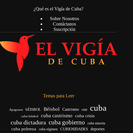
¿Qué es el Vigía de Cuba?
Sobre Nosotros
Contáctanos
Suscripción
Temas para Leer
cuba
Béisbol
bÉISBOL
Castrismo
cine
Apagones
cuba castrismo
cuba crisis
cuba béisbol
cuba gobierno
cuba dictadura
cuba miseria
cuba pobreza
CURIOSIDADES
deportes
cuba régimen