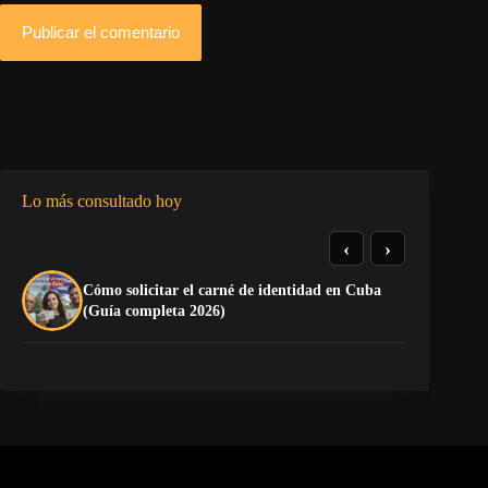
Publicar el comentario
Lo más consultado hoy
‹
›
Cómo solicitar el carné de identidad en Cuba
TE
(Guía completa 2026)
EL