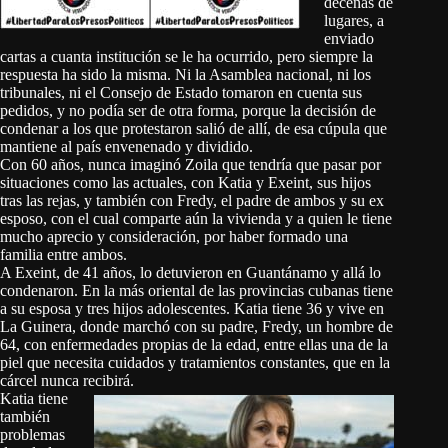
decenas de
lugares, a
enviado
cartas a cuanta institución se le ha ocurrido, pero siempre la
respuesta ha sido la misma. Ni la Asamblea nacional, ni los
tribunales, ni el Consejo de Estado tomaron en cuenta sus
pedidos, y no podía ser de otra forma, porque la decisión de
condenar a los que protestaron salió de allí, de esa cúpula que
mantiene al país envenenado y dividido.
Con 60 años, nunca imaginó Zoila que tendría que pasar por
situaciones como las actuales, con Katia y Exeint, sus hijos
tras las rejas, y también con Fredy, el padre de ambos y su ex
esposo, con el cual comparte aún la vivienda y a quien le tiene
mucho aprecio y consideración, por haber formado una
familia entre ambos.
A Exeint, de 41 años, lo detuvieron en Guantánamo y allá lo
condenaron. En la más oriental de las provincias cubanas tiene
a su esposa y tres hijos adolescentes. Katia tiene 36 y vive en
La Guinera, donde marchó con su padre, Fredy, un hombre de
64, con enfermedades propias de la edad, entre ellas una de la
piel que necesita cuidados y tratamientos constantes, que en la
cárcel nunca recibirá.
Katia tiene
también
problemas