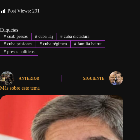
Post Views:
291
Etiquetas
#
cuab presos
#
cuba 11j
#
cuba dictadura
#
cuba prisiones
#
cuba régimen
#
familia beirut
#
presos políticos
ANTERIOR
SIGUIENTE
Más sobre este tema