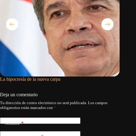
La hipocresía de la nueva carpa
La liber
Deja un comentario
Tu dirección de correo electrónico no será publicada.
Los campos
obligatorios están marcados con
*
Nombre
*