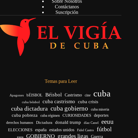
Sobre Nosotros
Contáctanos
Suscripción
Temas para Leer
cuba
Béisbol
bÉISBOL
Castrismo
cine
Apagones
cuba castrismo
cuba crisis
cuba béisbol
cuba gobierno
cuba dictadura
cuba miseria
cuba pobreza
CURIOSIDADES
deportes
cuba régimen
eeuu
donald trump
Dictadura
derechos humanos
díaz Canel
fútbol
españa
ELECCIONES
estados unidos
Fidel Castro
grandes ligas
GOBIERNO
Guerra
gaza