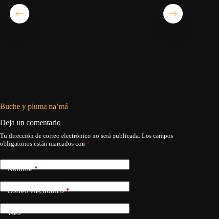
Buche y pluma na’má
El pedid
Deja un comentario
Tu dirección de correo electrónico no será publicada.
Los campos
obligatorios están marcados con
*
Nombre
*
Correo electrónico
*
Web