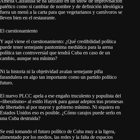
Amelia Calzadilla se ha lanzado en un show de improvisación
patético como si cambiar de nombre y de definición ideológica
fuera un menú a la carta para que vegetarianos y carnívoros se
lleven bien en el restaurante.
El cuestionamiento
Y aquí viene el cuestionamiento: ¿Qué credibilidad política
puede tener semejante pantomima mediática para la arena
política tan controversial que tendrá Cuba en caso de un
cambio, aunque sea mínimo?
Ni la historia ni la objetividad avalan semejante pifia
farandulera en algo tan importante como un partido político
futuro.
El nuevo PLCC apela a ese engaño truculento y populista del
«liberalismo» al estilo Hayek para ganar adeptos tras promesas
de libertades al por mayor y gobierno mínimo. Ni siquiera en
Estados Unidos eso es posible. ¿Cómo carajos puede serlo en
una Cuba destruida?
Se está tomando el futuro político de Cuba muy a la ligera,
alimentado por los medios, las redes y la falta de espacios