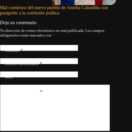
Mal comienzo del nuevo partido de Amelia Calzadilla con
Con Filo
pasaporte a la confusión política
Deja un comentario
Tu dirección de correo electrónico no será publicada.
Los campos
obligatorios están marcados con
*
Nombre
*
Correo electrónico
*
Web
Añadir comentario
*