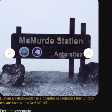
Llevan a estadounidense a hospital neozelandés tras un raro
Trump im
rescate invernal en la Antártida
fabricar
Deja un comentario