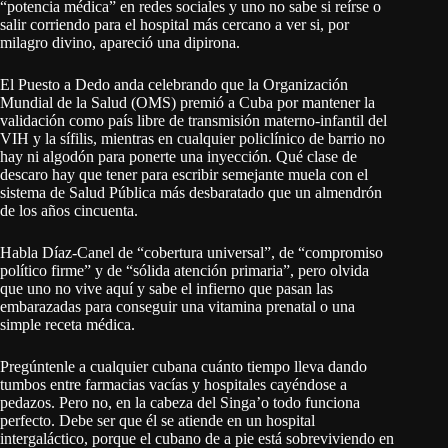
“potencia médica” en redes sociales y uno no sabe si reírse o
salir corriendo para el hospital más cercano a ver si, por
milagro divino, apareció una dipirona.
El Puesto a Dedo anda celebrando que la Organización
Mundial de la Salud (OMS) premió a Cuba por mantener la
validación como país libre de transmisión materno-infantil del
VIH y la sífilis, mientras en cualquier policlínico de barrio no
hay ni algodón para ponerte una inyección. Qué clase de
descaro hay que tener para escribir semejante muela con el
sistema de Salud Pública más desbaratado que un almendrón
de los años cincuenta.
Habla Díaz-Canel de “cobertura universal”, de “compromiso
político firme” y de “sólida atención primaria”, pero olvida
que uno no vive aquí y sabe el infierno que pasan las
embarazadas para conseguir una vitamina prenatal o una
simple receta médica.
Pregúntenle a cualquier cubana cuánto tiempo lleva dando
tumbos entre farmacias vacías y hospitales cayéndose a
pedazos. Pero no, en la cabeza del Singa’o todo funciona
perfecto. Debe ser que él se atiende en un hospital
intergaláctico, porque el cubano de a pie está sobreviviendo en