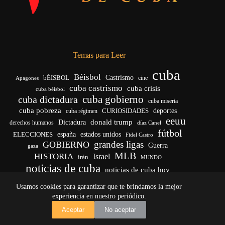
Temas para Leer
cuba
Béisbol
bÉISBOL
Castrismo
cine
Apagones
cuba castrismo
cuba crisis
cuba béisbol
cuba gobierno
cuba dictadura
cuba miseria
cuba pobreza
CURIOSIDADES
deportes
cuba régimen
eeuu
donald trump
Dictadura
derechos humanos
díaz Canel
fútbol
españa
ELECCIONES
estados unidos
Fidel Castro
grandes ligas
GOBIERNO
Guerra
gaza
MLB
HISTORIA
Israel
irán
MUNDO
noticias de cuba
noticias de cuba hoy
venezuela
real madrid
Rusia
Trump
régimen cubano
Ucrania
Usamos cookies para garantizar que te brindamos la mejor
vida
yankees
experiencia en nuestro periódico.
Copyright © 2026 - El Vigía de Cuba
Aceptar
No aceptar
Desarrollo, mantenimiento web y SEO por
Iván Calás
·
ivancalas.es