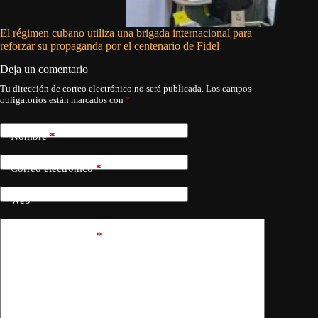
El régimen cubano utiliza una brigada internacional para
Decomisa
reforzar su propaganda por el centenario de Fidel
un punto
Deja un comentario
Tu dirección de correo electrónico no será publicada.
Los campos
obligatorios están marcados con
*
Nombre
*
Correo electrónico
*
Web
Añadir comentario
*