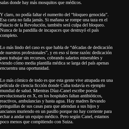
salas donde hay más mosquitos que médicos.
Y claro, no podía faltar el numerito del “bloqueo genocida”.
Esa carta no falla jamás. Si mañana se rompe una taza en el
Palacio de la Revolución, también será culpa del bloqueo.
Nunca de la pandilla de incapaces que destruyó el país
completo.
Lo más lindo del caso es que habla de “décadas de dedicación
de nuestros profesionales”, y en eso sí tiene razón: dedicación
para trabajar sin recursos, cobrando salarios miserables y
viendo cómo media plantilla médica se larga del país apenas
encuentra una oportunidad.
Lo más cómico de todo es que esta gente vive atrapada en una
película de ciencia ficción donde Cuba todavía es ejemplo
mundial de salud. Mientras Díaz-Canel escribe poesía
revolucionaria en X, en los hospitales faltan antibióticos,
reactivos, ambulancias y hasta agua. Hay madres llevando
jeringuillas de sus casas para que atiendan a sus hijos y
ancianos muriendo en un pasillo porque no hay corriente para
echar a andar un equipo médico. Pero según Canel, estamos
poco menos que compitiendo con Suiza.