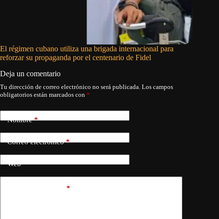
El régimen cubano utiliza una brigada internacional para
Decomisa
reforzar su propaganda por el centenario de Fidel
un punto
Deja un comentario
Tu dirección de correo electrónico no será publicada.
Los campos
obligatorios están marcados con
*
Nombre
*
Correo electrónico
*
Web
Añadir comentario
*