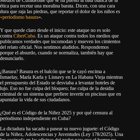
Medios de Cubadebate que se ha puesto la bata blanca de la
ética para recetar una moralina barata. Dicen, con una cara
dura que raja las piedras, que reportar el dolor de los niños es
«periodismo basura
«.
Y que quede claro desde el inicio: este ataque no es solo
contra
CiberCuba.
Es un ataque contra todos los medios que
publicamos verdades que incomodan y mueven los cimientos
del relato oficial. Nos sentimos aludidos. Respondemos
porque el absurdo, cuando se normaliza, también hay que
denunciarlo.
¿Basura? Basura es el balcón que se le cayó encima a
Ismaelay, María Karla y Lisnavy en La Habana Vieja mientras
el presupuesto del Estado se desviaba a levantar hoteles de
lujo. Eso no fue culpa del bloqueo; fue culpa de la desidia
criminal de un sistema que prefiere invertir en piscinas que en
apuntalar la vida de sus ciudadanos.
¿Qué es el Código de la Niñez 2025 y por qué censura al
periodismo independiente en Cuba?
La dictadura ha sacado a pasear su nuevo juguete: el Código
de la Niñez, Adolescencias y Juventudes (Ley 178/2025). Una
ley cocinada en las oficinas del poder para que el horror no