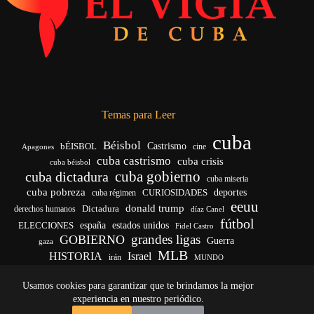
Temas para Leer
cuba
Béisbol
bÉISBOL
Castrismo
cine
Apagones
cuba castrismo
cuba crisis
cuba béisbol
cuba gobierno
cuba dictadura
cuba miseria
cuba pobreza
deportes
cuba régimen
CURIOSIDADES
eeuu
donald trump
Dictadura
derechos humanos
díaz Canel
fútbol
ELECCIONES
españa
estados unidos
Fidel Castro
grandes ligas
GOBIERNO
Guerra
gaza
MLB
HISTORIA
Israel
irán
MUNDO
noticias de cuba
noticias de cuba hoy
real madrid
Usamos cookies para garantizar que te brindamos la mejor
venezuela
Rusia
vida
Trump
régimen cubano
Ucrania
yankees
experiencia en nuestro periódico.
Copyright © 2026 - El Vigía de Cuba