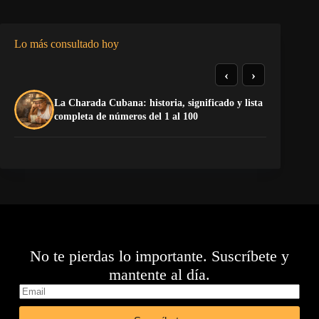
Lo más consultado hoy
‹
›
La Charada Cubana: historia, significado y lista
El
completa de números del 1 al 100
de
No te pierdas lo importante. Suscríbete y
mantente al día.