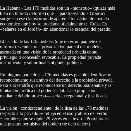
La Habana.- Las 176 medidas son un «monstruo» (quizás más
bien un híbrido deforme) que —parafraseando a Gramsci—
surge «en ese claroscuro» de aparente transición de modelo
económico que hoy se proclama oficialmente en Cuba. Es
«bañarse en el Jordán» sin abandonar lo esencial del pasado.
El listado de las 176 medidas (que no es un paquete de
reforma) «vende» una privatización parcial del modelo,
asentada en una visión de la propiedad privada como
privilegio o concesión revocable. Es propiedad privada
instrumental y subordinada al poder político.
En ninguna parte de las 176 medidas es posible identificar un
reconocimiento sustantivo del derecho a la propiedad privada.
Para ello tendría que reconocerse un derecho inalienable y la
limitación jurídica del poder estatal. La expropiación —
mediante debido proceso— sería excepcional y justificada.
La visión «condescendiente» de la lista de las 176 medidas
respecto a lo privado se refleja en el uso y abuso del verbo
«permitir», que se repite 29 veces en el texto. «Permitir» es
una postura permisiva del poder («te dejo tener»).