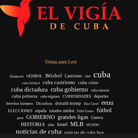
Temas para Leer
cuba
Béisbol
bÉISBOL
Castrismo
cine
Apagones
cuba castrismo
cuba crisis
cuba béisbol
cuba gobierno
cuba dictadura
cuba miseria
cuba pobreza
CURIOSIDADES
deportes
cuba régimen
eeuu
donald trump
Dictadura
derechos humanos
díaz Canel
fútbol
españa
ELECCIONES
estados unidos
Fidel Castro
grandes ligas
GOBIERNO
Guerra
gaza
MLB
HISTORIA
Israel
irán
MUNDO
noticias de cuba
noticias de cuba hoy