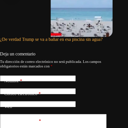
¿De verdad Trump se va a bañar en esa piscina sin agua?
La Confe
Infantin
Deja un comentario
Tu dirección de correo electrónico no será publicada.
Los campos
obligatorios están marcados con
*
Nombre
*
Correo electrónico
*
Web
Añadir comentario
*