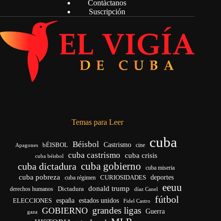
Contáctanos
Suscripción
Temas para Leer
cuba
Béisbol
bÉISBOL
Castrismo
cine
Apagones
cuba castrismo
cuba crisis
cuba béisbol
cuba gobierno
cuba dictadura
cuba miseria
cuba pobreza
deportes
cuba régimen
CURIOSIDADES
eeuu
donald trump
Dictadura
derechos humanos
díaz Canel
fútbol
ELECCIONES
españa
estados unidos
Fidel Castro
grandes ligas
GOBIERNO
Guerra
gaza