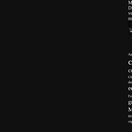
Ap
c
c
de
e
Fi
g
no
ré