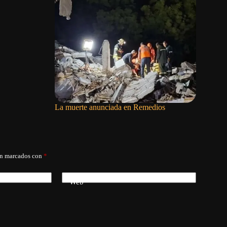
La muerte anunciada en Remedios
Cargar a t
án marcados con
*
Web