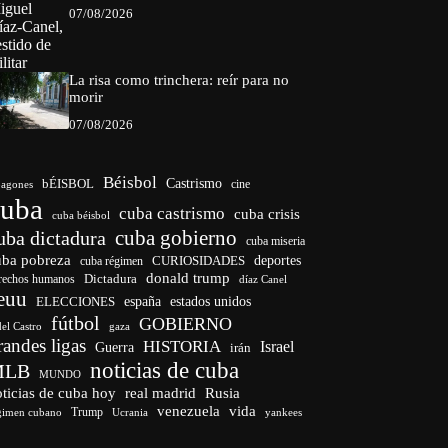
07/08/2026
La risa como trinchera: reír para no
morir
07/08/2026
Béisbol
bÉISBOL
Castrismo
cine
agones
cuba
cuba castrismo
cuba crisis
cuba béisbol
cuba gobierno
uba dictadura
cuba miseria
uba pobreza
CURIOSIDADES
deportes
cuba régimen
donald trump
Dictadura
rechos humanos
díaz Canel
euu
españa
ELECCIONES
estados unidos
fútbol
GOBIERNO
del Castro
gaza
randes ligas
HISTORIA
Israel
Guerra
irán
noticias de cuba
MLB
MUNDO
ticias de cuba hoy
real madrid
Rusia
venezuela
vida
Trump
gimen cubano
Ucrania
yankees