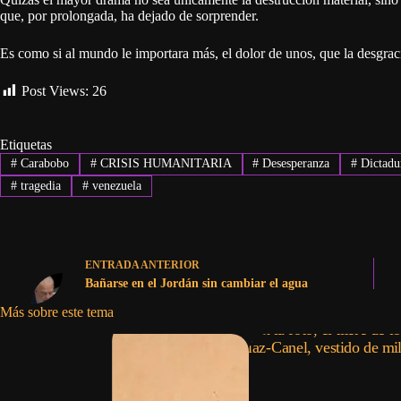
que, por prolongada, ha dejado de sorprender.
Es como si al mundo le importara más, el dolor de unos, que la desgraci
Post Views:
26
Etiquetas
#
Carabobo
#
CRISIS HUMANITARIA
#
Desesperanza
#
Dictadu
#
tragedia
#
venezuela
ENTRADA
ANTERIOR
Bañarse en el Jordán sin cambiar el agua
Más sobre este tema