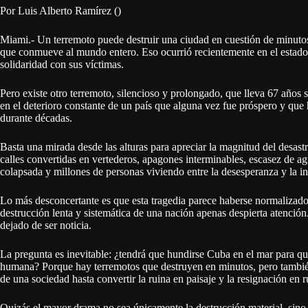
Por Luis Alberto Ramírez ()
Miami.- Un terremoto puede destruir una ciudad en cuestión de minutos.
que conmueve al mundo entero. Eso ocurrió recientemente en el estado
solidaridad con sus víctimas.
Pero existe otro terremoto, silencioso y prolongado, que lleva 67 años 
en el deterioro constante de un país que alguna vez fue próspero y qu
durante décadas.
Basta una mirada desde las alturas para apreciar la magnitud del desast
calles convertidas en vertederos, apagones interminables, escasez de ag
colapsada y millones de personas viviendo entre la desesperanza y la i
Lo más desconcertante es que esta tragedia parece haberse normalizado. 
destrucción lenta y sistemática de una nación apenas despierta atención
dejado de ser noticia.
La pregunta es inevitable: ¿tendrá que hundirse Cuba en el mar para q
humana? Porque hay terremotos que destruyen en minutos, pero también
de una sociedad hasta convertir la ruina en paisaje y la resignación en r
Quizás el mayor drama no sea únicamente la destrucción material, sino