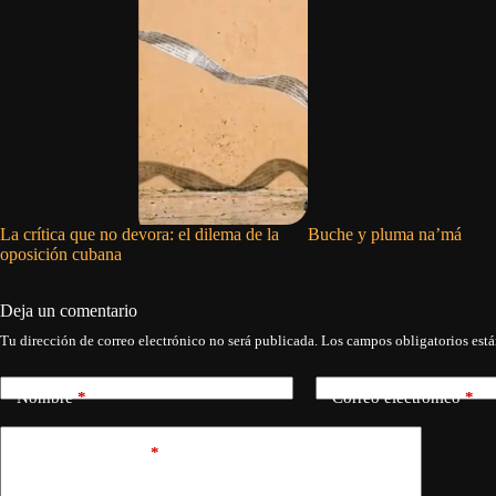
La crítica que no devora: el dilema de la
Buche y pluma na’má
oposición cubana
Deja un comentario
Tu dirección de correo electrónico no será publicada.
Los campos obligatorios est
Nombre
*
Correo electrónico
*
Añadir comentario
*