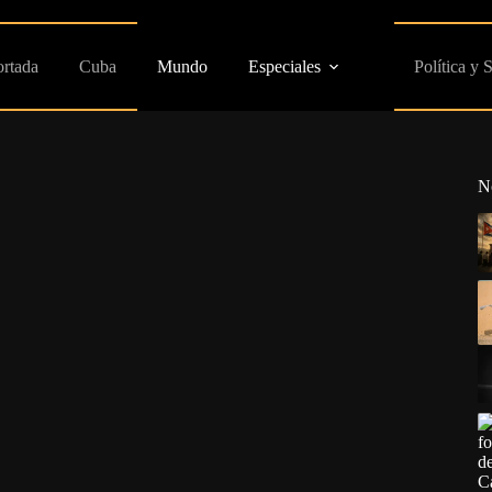
ortada
Cuba
Mundo
Especiales
Política y 
N