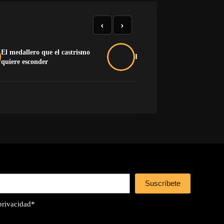
‹
›
El medallero que el castrismo
Buche y pluma na’má
quiere esconder
Suscríbete
 privacidad
*