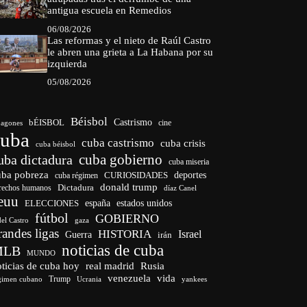
antigua escuela en Remedios
06/08/2026
Las reformas y el nieto de Raúl Castro
le abren una grieta a La Habana por su
izquierda
05/08/2026
Béisbol
bÉISBOL
Castrismo
cine
agones
cuba
cuba castrismo
cuba crisis
cuba béisbol
cuba gobierno
uba dictadura
cuba miseria
uba pobreza
CURIOSIDADES
deportes
cuba régimen
donald trump
Dictadura
rechos humanos
díaz Canel
euu
españa
ELECCIONES
estados unidos
fútbol
GOBIERNO
del Castro
gaza
randes ligas
HISTORIA
Israel
Guerra
irán
noticias de cuba
MLB
MUNDO
ticias de cuba hoy
real madrid
Rusia
venezuela
vida
Trump
gimen cubano
Ucrania
yankees