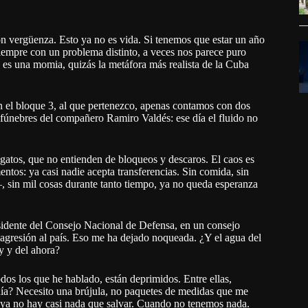
on vergüenza. Esto ya no es vida. Si tenemos que estar un año
 Siempre con un problema distinto, a veces nos parece puro
 es una momia, quizás la metáfora más realista de la Cuba
n el bloque 3, al que pertenezco, apenas contamos con dos
s fúnebres del compañero Ramiro Valdés: ese día el fluido no
 gatos, que no entienden de bloqueos y descaros. El caos es
mentos: ya casi nadie acepta transferencias. Sin comida, sin
, sin mil cosas durante tanto tiempo, ya no queda esperanza
sidente del Consejo Nacional de Defensa, en un consejo
de agresión al país. Eso me ha dejado noqueada. ¿Y el agua del
y y del ahora?
os los que he hablado, están deprimidos. Entre ellas,
nía? Necesito una brújula, no paquetes de medidas que me
 ya no hay casi nada que salvar. Cuando no tenemos nada.