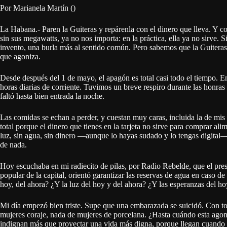
Por Marianela Martín ()
La Habana.- Paren la Guiteras y repárenla con el dinero que lleva. Y c
sin sus megawatts, ya no nos importa: en la práctica, ella ya no sirve.
invento, una burla más al sentido común. Pero sabemos que la Guiteras
que agoniza.
Desde después del 1 de mayo, el apagón es total casi todo el tiempo. E
horas diarias de corriente. Tuvimos un breve respiro durante las honra
faltó hasta bien entrada la noche.
Las comidas se echan a perder, y cuestan muy caras, incluida la de mis
total porque el dinero que tienes en la tarjeta no sirve para comprar ali
luz, sin agua, sin dinero —aunque lo hayas sudado y lo tengas digital—
de nada.
Hoy escuchaba en mi radiecito de pilas, por Radio Rebelde, que el pre
popular de la capital, orientó garantizar las reservas de agua en caso 
hoy, del ahora? ¿Y la luz del hoy y del ahora? ¿Y las esperanzas del ho
Mi día empezó bien triste. Supe que una embarazada se suicidó. Con tod
mujeres coraje, nada de mujeres de porcelana. ¿Hasta cuándo esta ago
indignan más que proyectar una vida más digna, porque llegan cuando