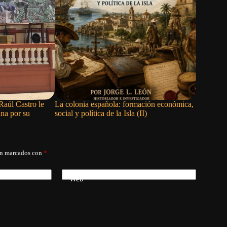
Raúl Castro le
La colonia española: formación económica,
La ONU b
ana por su
social y política de la Isla (II)
aunque el
en el Pal
án marcados con
*
Web