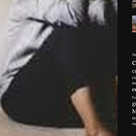
Ap
c
c
de
e
Fi
g
no
ré