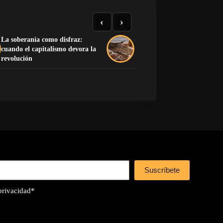
‹
›
La soberanía como disfraz:
cuando el capitalismo devora la
La mano que no encendió
revolución
Suscríbete
 privacidad
*