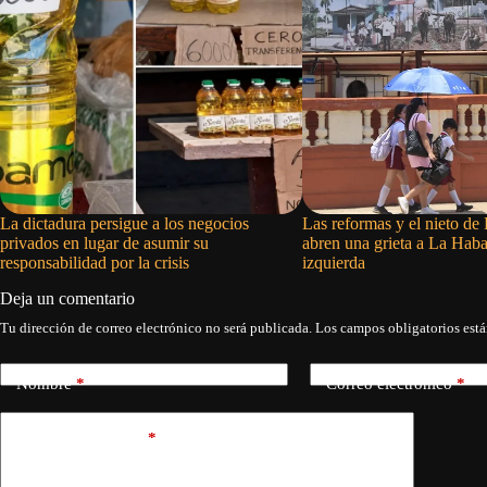
La dictadura persigue a los negocios
Las reformas y el nieto de 
privados en lugar de asumir su
abren una grieta a La Hab
responsabilidad por la crisis
izquierda
Deja un comentario
Tu dirección de correo electrónico no será publicada.
Los campos obligatorios est
Nombre
*
Correo electrónico
*
Añadir comentario
*