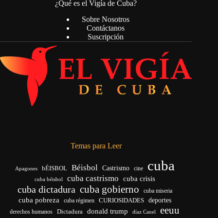
¿Qué es el Vigía de Cuba?
Sobre Nosotros
Contáctanos
Suscripción
Temas para Leer
cuba
Béisbol
bÉISBOL
Castrismo
cine
Apagones
cuba castrismo
cuba crisis
cuba béisbol
cuba gobierno
cuba dictadura
cuba miseria
cuba pobreza
deportes
cuba régimen
CURIOSIDADES
eeuu
donald trump
Dictadura
derechos humanos
díaz Canel