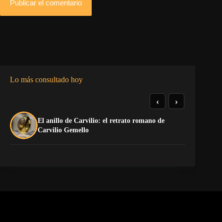
Publicar el comentario
Lo más consultado hoy
‹
›
El anillo de Carvilio: el retrato romano de
So
Carvilio Gemello