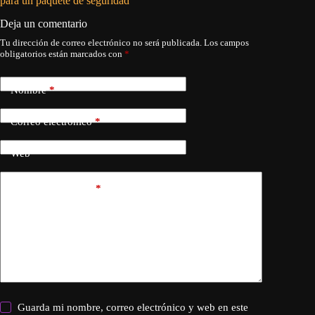
para un paquete de seguridad
reforzar
Deja un comentario
Tu dirección de correo electrónico no será publicada.
Los campos
obligatorios están marcados con
*
Nombre
*
Correo electrónico
*
Web
Añadir comentario
*
Guarda mi nombre, correo electrónico y web en este