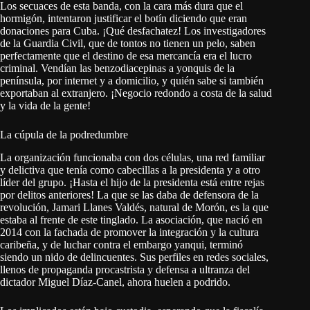
Los secuaces de esta banda, con la cara más dura que el
hormigón, intentaron justificar el botín diciendo que eran
donaciones para Cuba. ¡Qué desfachatez! Los investigadores
de la Guardia Civil, que de tontos no tienen un pelo, saben
perfectamente que el destino de esa mercancía era el lucro
criminal. Vendían las benzodiacepinas a yonquis de la
península, por internet y a domicilio, y quién sabe si también
exportaban al extranjero. ¡Negocio redondo a costa de la salud
y la vida de la gente!
La cúpula de la podredumbre
La organización funcionaba con dos células, una red familiar
y delictiva que tenía como cabecillas a la presidenta y a otro
líder del grupo. ¡Hasta el hijo de la presidenta está entre rejas
por delitos anteriores! La que se las daba de defensora de la
revolución, Jamari Llanes Valdés, natural de Morón, es la que
estaba al frente de este tinglado. La asociación, que nació en
2014 con la fachada de promover la integración y la cultura
caribeña, y de luchar contra el embargo yanqui, terminó
siendo un nido de delincuentes. Sus perfiles en redes sociales,
llenos de propaganda procastrista y defensa a ultranza del
dictador Miguel Díaz-Canel, ahora huelen a podrido.