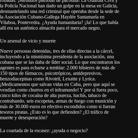
robadas. ¡Menudos patriotas de pacotilla! La Guardia Civil y
la Policía Nacional han dado un golpe en la mesa en Galicia,
desmantelando una red criminal que operaba desde la sede de
la Asociación Cubano-Gallega Haydée Santamaría en
Vilaboa, Pontevedra. ¿Ayuda humanitaria? ¡Ja! Lo que había
allí era un auténtico almacén para el mercado negro.
Un arsenal de vicio y muerte
Nueve personas detenidas, tres de ellas directas a la cárcel,
incluyendo a la mismísima presidenta de la asociación, una
cubana que se las daba de líder social. Lo que encontraron los
agentes es para echarse a temblar: 2.000 blísteres de más de
150 tipos de fármacos, psicotrópicos, antidepresivos,
benzodiacepinas como Rivotril, Lexatin y Lyrica.
¡Medicamentos que salvan vidas en Cuba, pero que aquí se
vendían como churros en el inframundo! Y por si fuera poco,
cinco kilos de cocaína de alta pureza, hachís, tabaco de
contrabando, seis escopetas, armas de fuego con munición y
más de 30.000 euros en efectivo escondidos como si fueran
tesoros piratas. ¿Esto es lo que defienden? ¿El tráfico de
muerte y desesperación?
La coartada de la escasez: ¿ayuda o negocio?