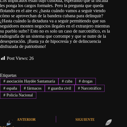
Los implicados están bajo custodia, esperando que la fiscalía
les ponga los cargos formales. Pero la pregunta que queda
flotando en el aire es: ¿hasta cuándo vamos a seguir viendo
cómo se aprovechan de la bandera cubana para delinquir?
¿Hasta cuándo la dictadura va a seguir permitiendo que sus
seguidores monten negocios ilegales en el extranjero mientras
su pueblo sufre? Esto no es solo un caso de narcotráfico, es la
radiografía de un sistema que corrompe y que se nutre de la
desesperación. ¡Basta ya de hipocresía y de delincuencia
disfrazada de patriotismo!
Post Views:
26
Etiquetas
#
asociación Haydée Santamaría
#
cuba
#
drogas
#
españa
#
fármacos
#
guardia civil
#
Narcotráfico
#
Policía Nacional
ANTERIOR
SIGUIENTE