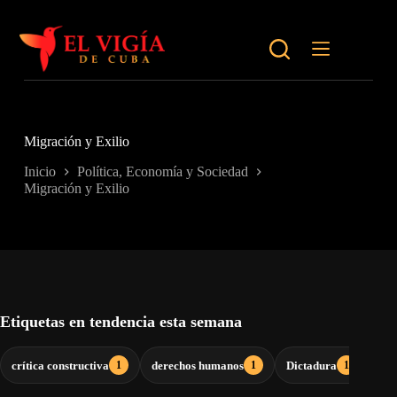
Saltar
al
contenido
Migración y Exilio
Inicio
Política, Economía y Sociedad
Migración y Exilio
Etiquetas en tendencia esta semana
crítica constructiva
derechos humanos
Dictadura
dil
1
1
1