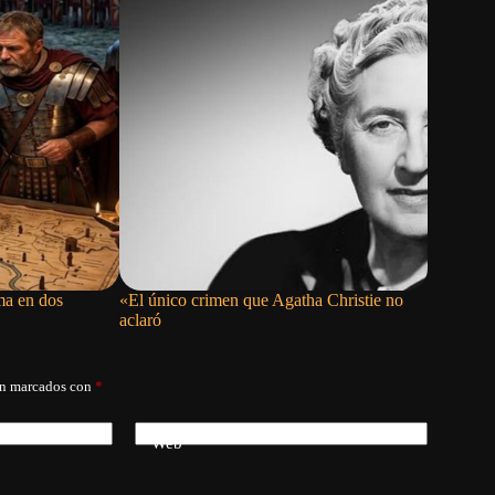
ma en dos
«El único crimen que Agatha Christie no
La pizza 
aclaró
dar
án marcados con
*
Web