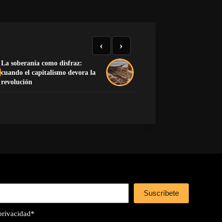
‹
›
La soberanía como disfraz:
cuando el capitalismo devora la
La mano que no encendió
revolución
Suscríbete
 privacidad
*