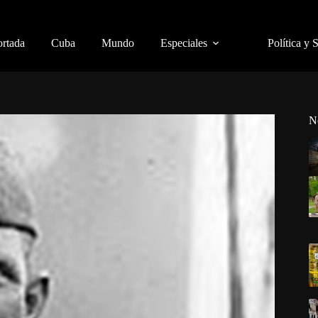
ortada
Cuba
Mundo
Especiales
Política y 
N