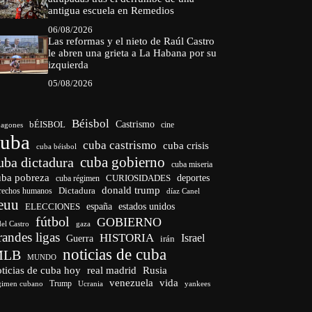
antigua escuela en Remedios
06/08/2026
Las reformas y el nieto de Raúl Castro
le abren una grieta a La Habana por su
izquierda
05/08/2026
Béisbol
bÉISBOL
Castrismo
cine
agones
cuba
cuba castrismo
cuba crisis
cuba béisbol
cuba gobierno
uba dictadura
cuba miseria
uba pobreza
CURIOSIDADES
deportes
cuba régimen
donald trump
Dictadura
rechos humanos
díaz Canel
euu
españa
ELECCIONES
estados unidos
fútbol
GOBIERNO
del Castro
gaza
randes ligas
HISTORIA
Israel
Guerra
irán
noticias de cuba
MLB
MUNDO
ticias de cuba hoy
real madrid
Rusia
venezuela
vida
Trump
gimen cubano
Ucrania
yankees