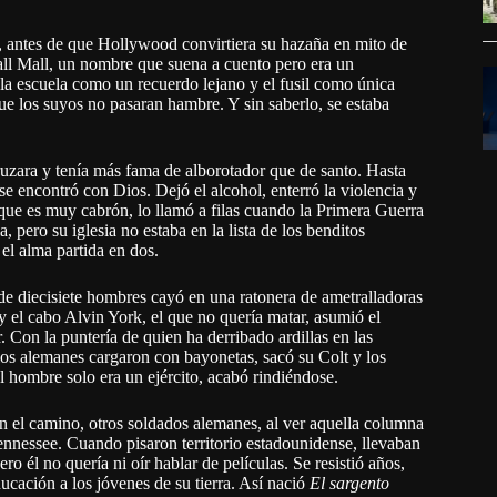
 antes de que Hollywood convirtiera su hazaña en mito de
all Mall, un nombre que suena a cuento pero era un
la escuela como un recuerdo lejano y el fusil como única
ue los suyos no pasaran hambre. Y sin saberlo, se estaba
ruzara y tenía más fama de alborotador que de santo. Hasta
e encontró con Dios. Dejó el alcohol, enterró la violencia y
 que es muy cabrón, lo llamó a filas cuando la Primera Guerra
 pero su iglesia no estaba en la lista de los benditos
n el alma partida en dos.
de diecisiete hombres cayó en una ratonera de ametralladoras
el cabo Alvin York, el que no quería matar, asumió el
 Con la puntería de quien ha derribado ardillas en las
os alemanes cargaron con bayonetas, sacó su Colt y los
 hombre solo era un ejército, acabó rindiéndose.
n el camino, otros soldados alemanes, al ver aquella columna
 Tennessee. Cuando pisaron territorio estadounidense, llevaban
o él no quería ni oír hablar de películas. Se resistió años,
ucación a los jóvenes de su tierra. Así nació
El sargento