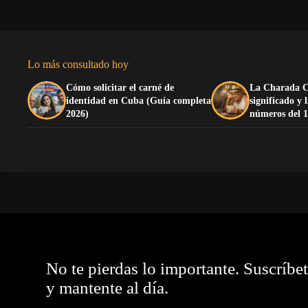
Lo más consultado hoy
Cómo solicitar el carné de
La Charada C
identidad en Cuba (Guía completa
significado y 
2026)
números del 1
No te pierdas lo importante. Suscríbe
y mantente al día.