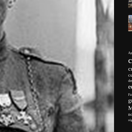
Ap
c
c
de
e
Fi
g
no
ré