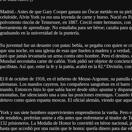
Madrid.- Antes de que Gary Cooper ganara un Óscar metido en su piel,
celuloide, Alvin York ya era una leyenda de carne y hueso. Nació en P
polvoriento rincón de Tennessee, en 1887. Creció entre hermanos, con 
herramienta de aprendizaje. No estudiaba para ser héroe; cazaba para q
graduando en la universidad de la puntería.
Su juventud fue un desastre con patas: bebía, se pegaba con quien se c
que una noche, en una iglesia de esas que huelen a madera y a verdad, s
juró que jamás levantaría un arma contra otro hombre. Pero el destino,
Mundial necesitaba carne de cañón. York pidió ser objetor de conciencia,
pacifistas. Así que, entre la fe y la patria, acabó en la 82.ª División, co
El 8 de octubre de 1918, en el infierno de Meuse-Argonne, su patrulla 
alemanas. Los mandos cayeron, los compañeros sangraban en el barro y 
mando. Entonces hizo lo que sabía hacer desde niño: apuntar y disparar.
montañas, fue silenciando una a una las posiciones enemigas. Cuando l
detuvo como quien espanta moscas. El oficial alemán, viendo que aquel
York y sus siete hombres supervivientes emprendieron la vuelta. Pero e
de rendidos, preferían unirse a ella antes que enfrentarse al tirador de
132 prisioneros. La Medalla de Honor lo convirtió en héroe nacional, per
hasta que accedió por una razón que le honra: quería dinero para dar ed