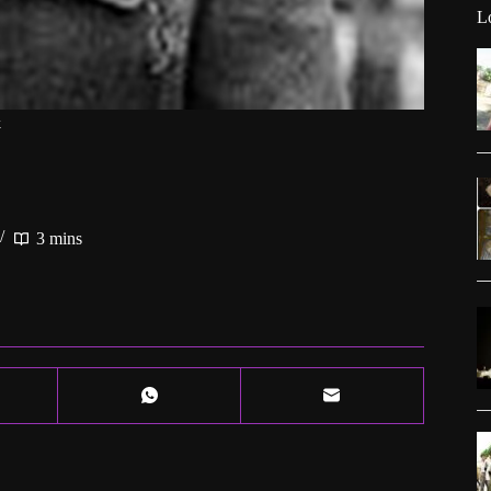
L
k
3 mins