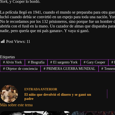
York
, y Cooper lo bordó.
La película llegó en 1941, cuando el mundo se preparaba para otra guer
luchó cuando debía se convirtió en un espejo para toda una nación. Yor
No le recordamos por los 132 prisioneros, sino porque fue un hombre d
abrirla con el fusil en la mano. Un cazador de almas que disparaba par
nadie, pero quería que mi país ganara». Y vaya si ganó.
Post Views:
11
Etiquetas
#
Alvin York
#
Biografía
#
El sargento York
#
Gary Cooper
#
H
#
Objetor de conciencia
#
PRIMERA GUERRA MUNDIAL
#
Tennes
ENTRADA
ANTERIOR
El niño que devolvió el dinero y se ganó un
padre
Más sobre este tema